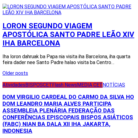
LORON SEGUNDO VIAGEM
APOSTÓLICA SANTO PADRE LEÃO XIV
IHA BARCELONA
Iha loron dahruak ba Papa nia visita iha Barcelona, iha quarta
feira dader nee Santo Padre halao visita ba Centro…
Posts
Older posts
navigation
Atividades
BISPOS
CET
Flash News
MEDIA CET
NOTÍCIAS
DOM VIRGILIO CARDEAL DO CARMO DA SILVA HO
DOM LEANDRO MARIA ALVES PARTICIPA
ASSEMBLEIA PLENÁRIA FEDERAÇÃO DAS
CONFERÊNCIAS EPISCOPAIS BISPOS ASIÁTICOS
(FABC) NIAN BA DALA XII IHA JAKARTA,
INDONESIA