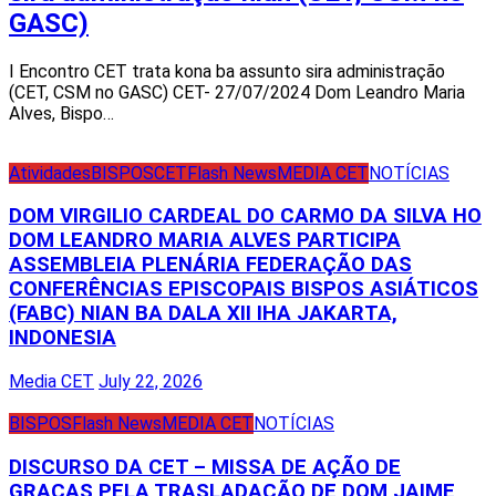
GASC)
I Encontro CET trata kona ba assunto sira administração
(CET, CSM no GASC) CET- 27/07/2024 Dom Leandro Maria
Alves, Bispo…
Atividades
BISPOS
CET
Flash News
MEDIA CET
NOTÍCIAS
DOM VIRGILIO CARDEAL DO CARMO DA SILVA HO
DOM LEANDRO MARIA ALVES PARTICIPA
ASSEMBLEIA PLENÁRIA FEDERAÇÃO DAS
CONFERÊNCIAS EPISCOPAIS BISPOS ASIÁTICOS
(FABC) NIAN BA DALA XII IHA JAKARTA,
INDONESIA
Media CET
July 22, 2026
BISPOS
Flash News
MEDIA CET
NOTÍCIAS
DISCURSO DA CET – MISSA DE AÇÃO DE
GRAÇAS PELA TRASLADAÇÃO DE DOM JAIME