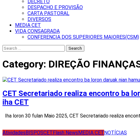
DECRETO
DESPACHO E PROVISÃO
CARTA PASTORAL
DIVERSOS
MEDIA CET
VIDA CONSAGRADA
CONFERENCIA DOS SUPERIORES MAIORES(CSM)
Search
for:
Category:
DIREÇÃO FINANÇA
CET Secretariado realiza encontro ba lo
iha CET
Iha loron 30 fulan Maio 2025, CET Secretariado realiza encon
Atividades
BISPOS
CET
Flash News
MEDIA CET
NOTÍCIAS