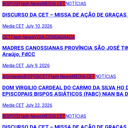
BISPOS
Flash News
MEDIA CET
NOTÍCIAS
DISCURSO DA CET – MISSA DE AÇÃO DE GRAÇA
Media CET
July 10, 2026
CET
Flash News
VIDA CONSAGRADA
MADRES CANOSSIANAS PROVÍNCIA SÃO JOSÉ TIM
Araújo, FdCC
Media CET
July 9, 2026
Atividades
BISPOS
CET
Flash News
MEDIA CET
NOTÍCIAS
DOM VIRGILIO CARDEAL DO CARMO DA SILVA HO
EPISCOPAIS BISPOS ASIÁTICOS (FABC) NIAN BA D
Media CET
July 22, 2026
BISPOS
Flash News
MEDIA CET
NOTÍCIAS
DISCURSO DA CET – MISSA DE AÇÃO DE GRAÇA