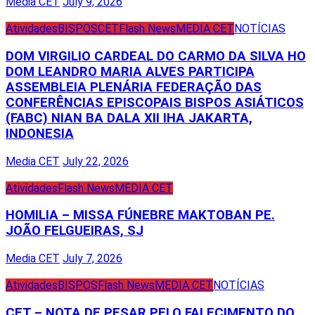
Media CET
July 9, 2026
Atividades
BISPOS
CET
Flash News
MEDIA CET
NOTÍCIAS
DOM VIRGILIO CARDEAL DO CARMO DA SILVA HO
DOM LEANDRO MARIA ALVES PARTICIPA
ASSEMBLEIA PLENÁRIA FEDERAÇÃO DAS
CONFERÊNCIAS EPISCOPAIS BISPOS ASIÁTICOS
(FABC) NIAN BA DALA XII IHA JAKARTA,
INDONESIA
Media CET
July 22, 2026
Atividades
Flash News
MEDIA CET
HOMILIA – MISSA FÚNEBRE MAKTOBAN PE.
JOÃO FELGUEIRAS, SJ
Media CET
July 7, 2026
Atividades
BISPOS
Flash News
MEDIA CET
NOTÍCIAS
CET – NOTA DE PESAR PELO FALECIMENTO DO