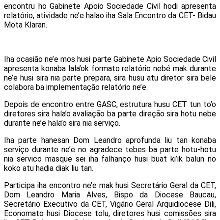
encontru ho Gabinete Apoio Sociedade Civil hodi apresenta
relatório, atividade ne’e halao iha Sala Encontro da CET- Bidau
Mota Klaran.
Iha ocasião ne’e mos husi parte Gabinete Apio Sociedade Civil
apresenta konaba lala’ok formato relatório nebé mak durante
ne’e husi sira nia parte prepara, sira husu atu diretor sira bele
colabora ba implementação relatório ne’e.
Depois de encontro entre GASC, estrutura husu CET tun to’o
diretores sira hala’o avaliação ba parte direção sira hotu nebe
durante ne’e hala’o sira nia serviço.
Iha parte hanesan Dom Leandro aprofunda liu tan konaba
serviço durante ne’e no agradece tebes ba parte hotu-hotu
nia servico masque sei iha falhanço husi buat ki’ik balun no
koko atu hadia diak liu tan.
Participa iha encontro ne’e mak husi Secretário Geral da CET,
Dom Leandro Maria Alves, Bispo da Diocese Baucau,
Secretário Executivo da CET, Vigário Geral Arquidiocese Dili,
Economato husi Diocese tolu, diretores husi comissões sira