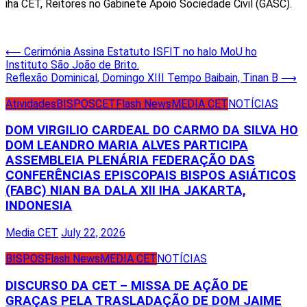
iha CET, Reitores no Gabinete Apoio Sociedade Civil (GASC).
Post
⟵
Cerimónia Assina Estatuto ISFIT no halo MoU ho
Instituto São João de Brito.
navigation
Reflexão Dominical, Domingo XIII Tempo Baibain, Tinan B
⟶
Atividades
BISPOS
CET
Flash News
MEDIA CET
NOTÍCIAS
DOM VIRGILIO CARDEAL DO CARMO DA SILVA HO
DOM LEANDRO MARIA ALVES PARTICIPA
ASSEMBLEIA PLENÁRIA FEDERAÇÃO DAS
CONFERÊNCIAS EPISCOPAIS BISPOS ASIÁTICOS
(FABC) NIAN BA DALA XII IHA JAKARTA,
INDONESIA
Media CET
July 22, 2026
BISPOS
Flash News
MEDIA CET
NOTÍCIAS
DISCURSO DA CET – MISSA DE AÇÃO DE
GRAÇAS PELA TRASLADAÇÃO DE DOM JAIME