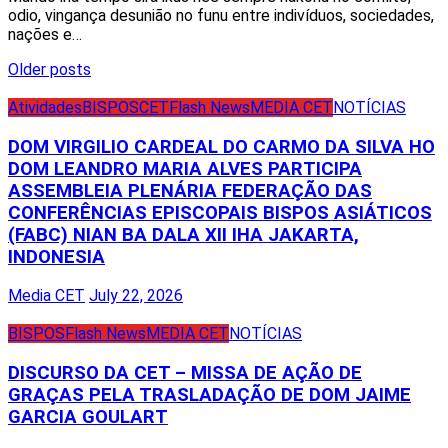
odio, vingança desunião no funu entre indivíduos, sociedades,
nações e…
Posts
Older posts
navigation
Atividades
BISPOS
CET
Flash News
MEDIA CET
NOTÍCIAS
DOM VIRGILIO CARDEAL DO CARMO DA SILVA HO
DOM LEANDRO MARIA ALVES PARTICIPA
ASSEMBLEIA PLENÁRIA FEDERAÇÃO DAS
CONFERÊNCIAS EPISCOPAIS BISPOS ASIÁTICOS
(FABC) NIAN BA DALA XII IHA JAKARTA,
INDONESIA
Media CET
July 22, 2026
BISPOS
Flash News
MEDIA CET
NOTÍCIAS
DISCURSO DA CET – MISSA DE AÇÃO DE
GRAÇAS PELA TRASLADAÇÃO DE DOM JAIME
GARCIA GOULART