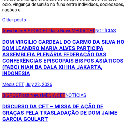
odio, vingança desunião no funu entre indivíduos, sociedades,
nações e…
Posts
Older posts
navigation
Atividades
BISPOS
CET
Flash News
MEDIA CET
NOTÍCIAS
DOM VIRGILIO CARDEAL DO CARMO DA SILVA HO
DOM LEANDRO MARIA ALVES PARTICIPA
ASSEMBLEIA PLENÁRIA FEDERAÇÃO DAS
CONFERÊNCIAS EPISCOPAIS BISPOS ASIÁTICOS
(FABC) NIAN BA DALA XII IHA JAKARTA,
INDONESIA
Media CET
July 22, 2026
BISPOS
Flash News
MEDIA CET
NOTÍCIAS
DISCURSO DA CET – MISSA DE AÇÃO DE
GRAÇAS PELA TRASLADAÇÃO DE DOM JAIME
GARCIA GOULART