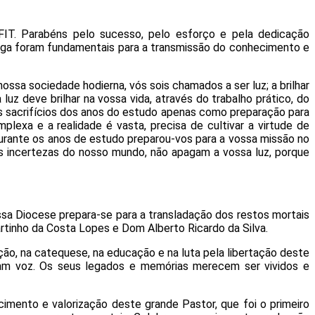
IT. Parabéns pelo sucesso, pelo esforço e pela dedicação
ega foram fundamentais para a transmissão do conhecimento e
ossa sociedade hodierna, vós sois chamados a ser luz; a brilhar
luz deve brilhar na vossa vida, através do trabalho prático, do
Os sacrifícios dos anos do estudo apenas como preparação para
plexa e a realidade é vasta, precisa de cultivar a virtude de
durante os anos de estudo preparou-vos para a vossa missão no
as incertezas do nosso mundo, não apagam a vossa luz, porque
sa Diocese prepara-se para a transladação dos restos mortais
tinho da Costa Lopes e Dom Alberto Ricardo da Silva.
ação, na catequese, na educação e na luta pela libertação deste
ham voz. Os seus legados e memórias merecem ser vividos e
imento e valorização deste grande Pastor, que foi o primeiro