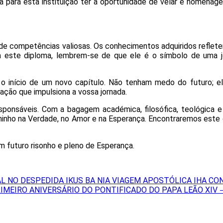
para esta instituição ter a oportunidade de velar e homenage
e competências valiosas. Os conhecimentos adquiridos reflete
a este diploma, lembrem-se de que ele é o símbolo de uma 
o início de um novo capítulo. Não tenham medo do futuro; el
ação que impulsiona a vossa jornada.
sponsáveis. Com a bagagem académica, filosófica, teológica e
 caminho na Verdade, no Amor e na Esperança. Encontraremos est
m futuro risonho e pleno de Esperança.
AL NO DESPEDIDA IKUS BA NIA VIAGEM APOSTÓLICA IHA CO
IMEIRO ANIVERSÁRIO DO PONTIFICADO DO PAPA LEÃO XIV