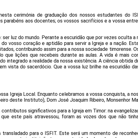
 nesta cerimónia de graduação dos nossos estudantes do ISF
 parabéns aos docentes; os vossos sacrifícios e a vossa entr
 ser luz do mundo. Perante a escuridão que por vezes oculta a n
o vosso coração e aptidão para servir a Igreja e a nação. Esta 
itados, contribuindo assim para a nossa sociedade timorense. 
do que lições que recebeis durante as aulas. A vida é mais com
o integrado a realidade da nossa existência. A ciência obtida 
m vista do sacerdócio. Que a vossa luz brilhe na escuridão d
ssa Igreja Local. Enquanto celebramos a vossa conquista, a nos
eiro deste Instituto), Dom José Joaquim Ribeiro, Monsenhor Mar
contributos significativos para a Igreja em Timor: na evangeliz
is que este país atravessou, foram as vozes dos que não tin
á transladado para o ISFIT. Este será um momento de reconhec