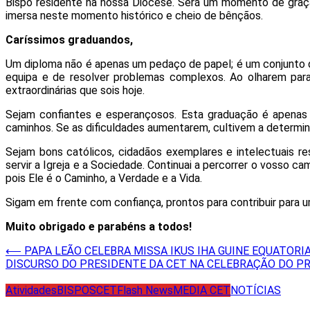
Bispo residente na nossa Diocese. Será um momento de graça 
imersa neste momento histórico e cheio de bênçãos.
Caríssimos graduandos,
Um diploma não é apenas um pedaço de papel; é um conjunto d
equipa e de resolver problemas complexos. Ao olharem par
extraordinárias que sois hoje.
Sejam confiantes e esperançosos. Esta graduação é apenas 
caminhos. Se as dificuldades aumentarem, cultivem a determin
Sejam bons católicos, cidadãos exemplares e intelectuais re
servir a Igreja e a Sociedade. Continuai a percorrer o vosso
pois Ele é o Caminho, a Verdade e a Vida.
Sigam em frente com confiança, prontos para contribuir para u
Muito obrigado e parabéns a todos!
Post
⟵
PAPA LEÃO CELEBRA MISSA IKUS IHA GUINE EQUATORI
DISCURSO DO PRESIDENTE DA CET NA CELEBRAÇÃO DO PR
navigation
Atividades
BISPOS
CET
Flash News
MEDIA CET
NOTÍCIAS