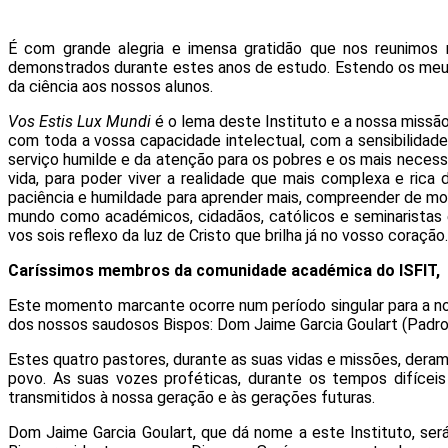
É com grande alegria e imensa gratidão que nos reunimos
demonstrados durante estes anos de estudo. Estendo os meus
da ciência aos nossos alunos.
Vos Estis Lux Mundi
é o lema deste Instituto e a nossa missão:
com toda a vossa capacidade intelectual, com a sensibilidade d
serviço humilde e da atenção para os pobres e os mais necess
vida, para poder viver a realidade que mais complexa e rica 
paciência e humildade para aprender mais, compreender de mod
mundo como académicos, cidadãos, católicos e seminaristas e
vos sois reflexo da luz de Cristo que brilha já no vosso coração.
Caríssimos membros da comunidade académica do ISFIT,
Este momento marcante ocorre num período singular para a no
dos nossos saudosos Bispos: Dom Jaime Garcia Goulart (Padro
Estes quatro pastores, durante as suas vidas e missões, deram 
povo. As suas vozes proféticas, durante os tempos difíce
transmitidos à nossa geração e às gerações futuras.
Dom Jaime Garcia Goulart, que dá nome a este Instituto, ser