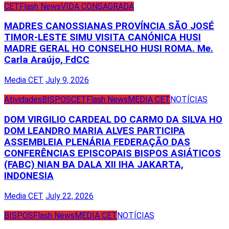
CET
Flash News
VIDA CONSAGRADA
MADRES CANOSSIANAS PROVÍNCIA SÃO JOSÉ
TIMOR-LESTE SIMU VISITA CANÓNICA HUSI
MADRE GERAL HO CONSELHO HUSI ROMA. Me.
Carla Araújo, FdCC
Media CET
July 9, 2026
Atividades
BISPOS
CET
Flash News
MEDIA CET
NOTÍCIAS
DOM VIRGILIO CARDEAL DO CARMO DA SILVA HO
DOM LEANDRO MARIA ALVES PARTICIPA
ASSEMBLEIA PLENÁRIA FEDERAÇÃO DAS
CONFERÊNCIAS EPISCOPAIS BISPOS ASIÁTICOS
(FABC) NIAN BA DALA XII IHA JAKARTA,
INDONESIA
Media CET
July 22, 2026
BISPOS
Flash News
MEDIA CET
NOTÍCIAS