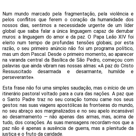
Num mundo marcado pela fragmentação, pela violência e
pelos conflitos que ferem o
coração da humanidade dos
nossos dias,
sentimos
a necessidade urgente de um líder
global que saiba falar a única linguagem capaz de derrubar
muros: a linguagem do amor e da paz. O Papa Leão XIV foi
eleito num tempo de profundas tensões globais; por esta
razão, o seu primeiro anúncio não foi um programa político,
mas um dom Pascal. Desde o primeiro momento, ao aparecer
na varanda central da Basílica de São Pedro, começou com
palavras que ainda vibram nas nossas almas:
«
A paz do Cristo
Ressuscitado desarmada e desarmante, humilde e
perseverante
»
.
Esta frase não foi uma simples saudação, mas o início de um
itinerário pastoral voltado para a cura das nações. A paz que
o Santo Padre traz no seu coração tomou carne nos seus
gestos: nas suas viagens apostólicas às fronteiras do mundo,
no seu abraço aos marginalizados e no seu apelo incansável
ao desarmamento — não apenas das armas, mas, acima de
tudo, dos corações. As suas mensagens recordam-nos que a
paz não é apenas a ausência de guerra, mas a plenitude da
justiça e o fruto da caridade.