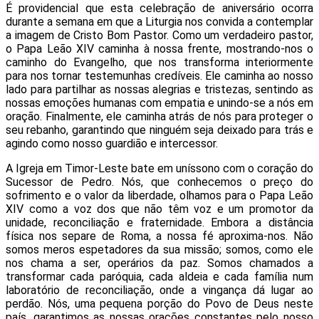
É providencial que esta celebração de aniversário ocorra
durante a semana em que a Liturgia nos convida a contemplar
a imagem de
Cristo Bom Pastor. Como um verdadeiro pastor,
o Papa Leão XIV caminha à nossa frente, mostrando-nos o
caminho do Evangelho, que nos transforma interiormente
para nos tornar testemunhas credíveis. Ele caminha ao nosso
lado para partilhar as nossas alegrias e tristezas, sentindo as
nossas emoções humanas com empatia e unindo-se a nós em
oração. Finalmente, ele caminha atrás de nós para proteger o
seu rebanho, garantindo que ninguém seja deixado para trás e
agindo como nosso guardião e intercessor.
A Igreja em
Timor-Leste
bate em uníssono com o coração do
Sucessor de Pedro. Nós, que conhecemos o preço do
sofrimento e o valor da liberdade, olhamos para o Papa Leão
XIV como a voz dos que não têm voz e um promotor da
unidade, reconciliação e fraternidade. Embora a distância
física nos separe de Roma, a nossa fé aproxima-nos. Não
somos meros espetadores da sua missão; somos, como ele
nos chama a ser,
operários da paz. Somos chamados a
transformar cada paróquia, cada aldeia e cada família num
laboratório de reconciliação, onde a vingança dá lugar ao
perdão. Nós, uma pequena porção do Povo de Deus neste
país, garantimos as nossas orações constantes pelo nosso