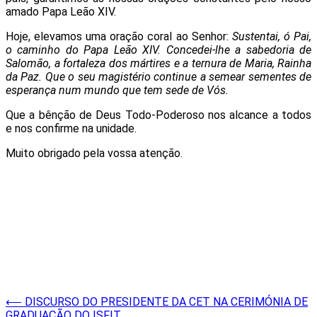
amado Papa Leão XIV.
Hoje, elevamos uma oração coral ao Senhor:
Sustentai, ó Pai,
o caminho do Papa Leão XIV. Concedei-lhe a sabedoria de
Salomão, a fortaleza dos mártires e a ternura de Maria, Rainha
da Paz. Que o seu magistério continue a semear sementes de
esperança num mundo que tem sede de Vós.
Que a bênção de Deus Todo-Poderoso nos alcance a todos
e nos confirme na unidade.
Muito obrigado pela vossa atenção.
Post
⟵
DISCURSO DO PRESIDENTE DA CET NA CERIMÓNIA DE
GRADUAÇÃO DO ISFIT