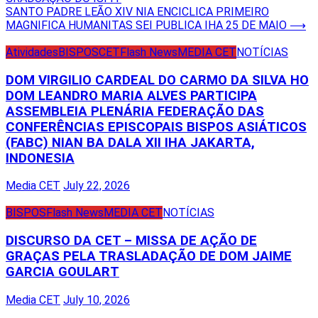
navigation
SANTO PADRE LEÃO XIV NIA ENCICLICA PRIMEIRO
MAGNIFICA HUMANITAS SEI PUBLICA IHA 25 DE MAIO
⟶
Atividades
BISPOS
CET
Flash News
MEDIA CET
NOTÍCIAS
DOM VIRGILIO CARDEAL DO CARMO DA SILVA HO
DOM LEANDRO MARIA ALVES PARTICIPA
ASSEMBLEIA PLENÁRIA FEDERAÇÃO DAS
CONFERÊNCIAS EPISCOPAIS BISPOS ASIÁTICOS
(FABC) NIAN BA DALA XII IHA JAKARTA,
INDONESIA
Media CET
July 22, 2026
BISPOS
Flash News
MEDIA CET
NOTÍCIAS
DISCURSO DA CET – MISSA DE AÇÃO DE
GRAÇAS PELA TRASLADAÇÃO DE DOM JAIME
GARCIA GOULART
Media CET
July 10, 2026