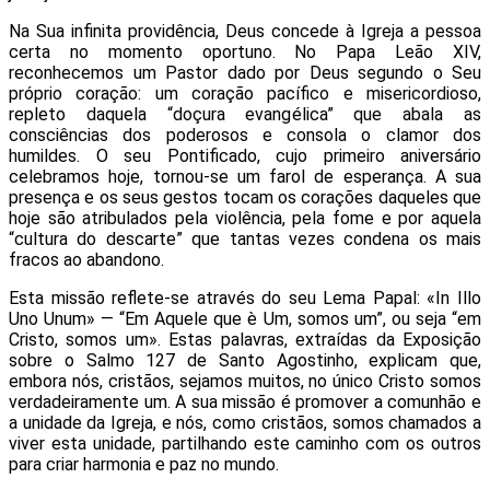
Na Sua infinita providência, Deus concede à Igreja a pessoa
certa no momento oportuno. No Papa Leão XIV,
reconhecemos um
Pastor dado por Deus
segundo o Seu
próprio coração: um coração pacífico e misericordioso,
repleto daquela “doçura evangélica” que abala as
consciências dos poderosos e consola o clamor dos
humildes. O seu Pontificado, cujo primeiro aniversário
celebramos hoje, tornou-se um farol de esperança. A sua
presença e os seus gestos tocam os corações daqueles que
hoje são atribulados pela violência, pela fome e por aquela
“cultura do descarte” que tantas vezes condena os mais
fracos ao abandono.
Esta missão reflete-se através do seu Lema Papal: «In Illo
Uno Unum» — “Em Aquele que è Um, somos um”, ou seja “em
Cristo, somos um». Estas palavras, extraídas da Exposição
sobre o Salmo 127 de Santo Agostinho, explicam que,
embora nós, cristãos, sejamos muitos, no único Cristo somos
verdadeiramente um. A sua missão é promover a comunhão e
a unidade da Igreja, e nós, como cristãos, somos chamados a
viver esta unidade, partilhando este caminho com os outros
para criar harmonia e paz no mundo.