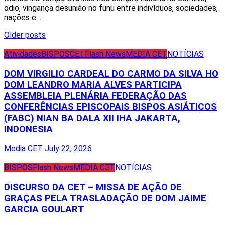
odio, vingança desunião no funu entre indivíduos, sociedades,
nações e…
Posts
Older posts
navigation
Atividades
BISPOS
CET
Flash News
MEDIA CET
NOTÍCIAS
DOM VIRGILIO CARDEAL DO CARMO DA SILVA HO
DOM LEANDRO MARIA ALVES PARTICIPA
ASSEMBLEIA PLENÁRIA FEDERAÇÃO DAS
CONFERÊNCIAS EPISCOPAIS BISPOS ASIÁTICOS
(FABC) NIAN BA DALA XII IHA JAKARTA,
INDONESIA
Media CET
July 22, 2026
BISPOS
Flash News
MEDIA CET
NOTÍCIAS
DISCURSO DA CET – MISSA DE AÇÃO DE
GRAÇAS PELA TRASLADAÇÃO DE DOM JAIME
GARCIA GOULART