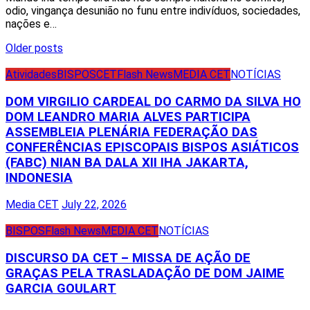
odio, vingança desunião no funu entre indivíduos, sociedades,
nações e…
Posts
Older posts
navigation
Atividades
BISPOS
CET
Flash News
MEDIA CET
NOTÍCIAS
DOM VIRGILIO CARDEAL DO CARMO DA SILVA HO
DOM LEANDRO MARIA ALVES PARTICIPA
ASSEMBLEIA PLENÁRIA FEDERAÇÃO DAS
CONFERÊNCIAS EPISCOPAIS BISPOS ASIÁTICOS
(FABC) NIAN BA DALA XII IHA JAKARTA,
INDONESIA
Media CET
July 22, 2026
BISPOS
Flash News
MEDIA CET
NOTÍCIAS
DISCURSO DA CET – MISSA DE AÇÃO DE
GRAÇAS PELA TRASLADAÇÃO DE DOM JAIME
GARCIA GOULART