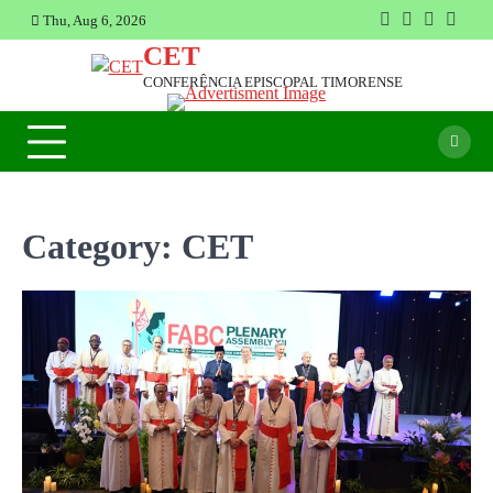
Skip
Thu, Aug 6, 2026
Facebook
Instagram
Twitter
Youtu
to
CET
content
CONFERÊNCIA EPISCOPAL TIMORENSE
Category:
CET