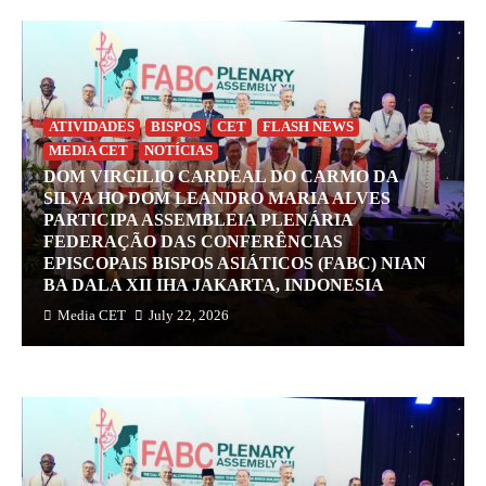
ATIVIDADES
BISPOS
CET
FLASH NEWS
MEDIA CET
NOTÍCIAS
DOM VIRGILIO CARDEAL DO CARMO DA
SILVA HO DOM LEANDRO MARIA ALVES
PARTICIPA ASSEMBLEIA PLENÁRIA
FEDERAÇÃO DAS CONFERÊNCIAS
EPISCOPAIS BISPOS ASIÁTICOS (FABC) NIAN
BA DALA XII IHA JAKARTA, INDONESIA
Media CET
July 22, 2026