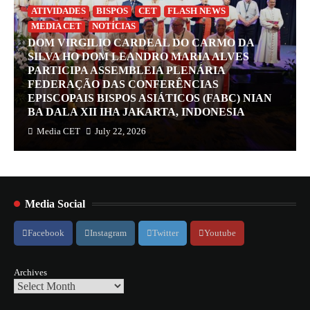
ATIVIDADES
BISPOS
CET
FLASH NEWS
MEDIA CET
NOTÍCIAS
DOM VIRGILIO CARDEAL DO CARMO DA
SILVA HO DOM LEANDRO MARIA ALVES
PARTICIPA ASSEMBLEIA PLENÁRIA
FEDERAÇÃO DAS CONFERÊNCIAS
EPISCOPAIS BISPOS ASIÁTICOS (FABC) NIAN
BA DALA XII IHA JAKARTA, INDONESIA
Media CET
July 22, 2026
Media Social
Facebook
Instagram
Twitter
Youtube
Archives