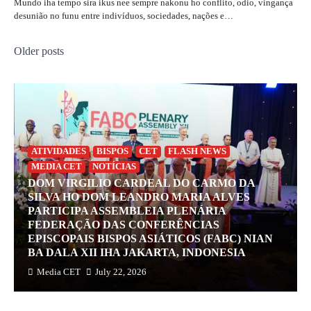
Mundo iha tempo sira ikus nee sempre nakonu ho conflito, odio, vingança
desunião no funu entre indivíduos, sociedades, nações e…
Posts
Older posts
navigation
ATIVIDADES
BISPOS
CET
FLASH NEWS
MEDIA CET
NOTÍCIAS
DOM VIRGILIO CARDEAL DO CARMO DA
SILVA HO DOM LEANDRO MARIA ALVES
PARTICIPA ASSEMBLEIA PLENÁRIA
FEDERAÇÃO DAS CONFERÊNCIAS
EPISCOPAIS BISPOS ASIÁTICOS (FABC) NIAN
BA DALA XII IHA JAKARTA, INDONESIA
Media CET
July 22, 2026