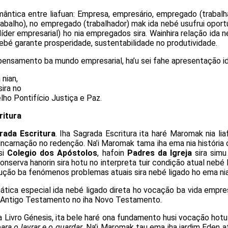
emântica entre liafuan: Empresa, empresário, empregado (trabalh
trabalho), no empregado (trabalhador) mak ida nebé usufrui opor
íder empresarial) ho nia empregados sira. Wainhira relação ida n
 nebé garante prosperidade, sustentabilidade no produtividade.
 pensamento ba mundo empresarial, ha’u sei fahe apresentação id
nian,
sira no
ho Pontifício Justiça e Paz.
ritura
rada Escritura
. Iha Sagrada Escritura ita haré Maromak nia li
, incarnação no redenção. Na’i Maromak tama iha ema nia história 
si
Colegio dos Apóstolos
, hafoin
Padres da Igreja
sira simu
nserva hanorin sira hotu no interpreta tuir condição atual nebé
 solução ba fenómenos problemas atuais sira nebé ligado ho ema ni
ática especial ida nebé ligado direta ho vocação ba vida empresa
 iha Antigo Testamento no iha Novo Testamento.
ha Livro Génesis, ita bele haré ona fundamento husi vocação hotu-
ra o lavrar e o guardar
. Na’i Maromak tau ema iha jardim Eden a