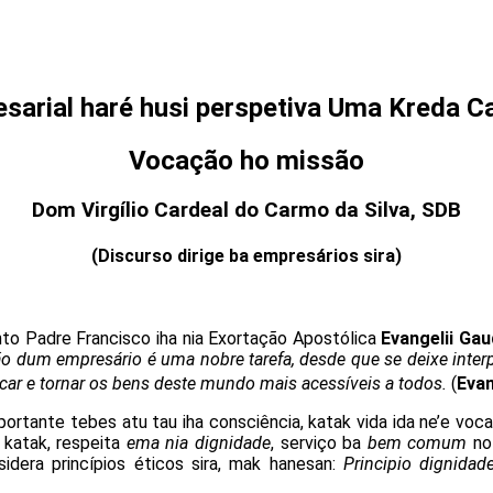
sarial haré husi perspetiva Uma Kreda Ca
Vocação ho missão
Dom Virgílio Cardeal do Carmo da Silva, SDB
(Discurso dirige ba empresários sira)
nto Padre Francisco iha nia Exortação Apostólica
Evangelii Ga
ão dum empresário é uma nobre tarefa, desde que se deixe inter
ar e tornar os bens deste mundo mais acessíveis a todos.
(
Evan
mportante tebes atu tau iha consciência, katak vida ida ne’e voca
 katak, respeita
ema nia dignidade
, serviço ba
bem comum
no
sidera princípios éticos sira, mak hanesan:
Principio dignida