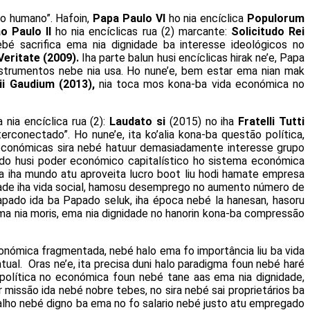
o humano”. Hafoin,
Papa Paulo VI
ho nia encíclica
Populorum
o Paulo II
ho nia encíclicas rua (2) marcante:
Solicitudo Rei
bé sacrifica ema nia dignidade ba interesse ideológicos no
Veritate (2009).
Iha parte balun husi encíclicas hirak ne’e, Papa
trumentos nebe nia usa. Ho nune’e, bem estar ema nian mak
ii Gaudium (2013),
nia toca mos kona-ba vida económica no
nia encíclica rua (2):
Laudato si
(2015) no iha
Fratelli Tutti
rconectado”. Ho nune’e, ita ko’alia kona-ba questão política,
 económicas sira nebé hatuur demasiadamente interesse grupo
ciado husi poder económico capitalístico ho sistema económica
ira iha mundo atu aproveita lucro boot liu hodi hamate empresa
ualdade iha vida social, hamosu desemprego no aumento número de
 Papado ida ba Papado seluk, iha época nebé la hanesan, hasoru
ema nia moris, ema nia dignidade no hanorin kona-ba compressão
nómica fragmentada, nebé halo ema fo importância liu ba vida
tual. Oras ne’e, ita precisa duni halo paradigma foun nebé haré
 política no económica foun nebé tane aas ema nia dignidade,
missão ida nebé nobre tebes, no sira nebé sai proprietários ba
balho nebé digno ba ema no fo salario nebé justo atu empregado