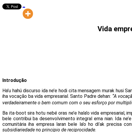
Vida empre
Introdução
Ha’u hahú discurso ida ne’e hodi cita mensagem murak husi Sa
iha vocação ba vida empresarial. Santo Padre dehan:
“A vocaç
verdadeiramente o bem comum com o seu esforço por multiplic
Ba ita-boot sira hotu nebé oras ne’e hala’o vida empresarial, i
bele contribui ba desenvolvimento integral ema nian. Ida ne’e
comunitária iha empresa laran bele la’o ho di’ak precisa con
subsidiariedade
no
principio de reciprocidade
.