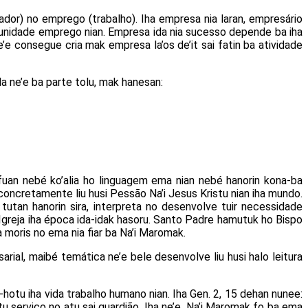
ador) no emprego (trabalho). Iha empresa nia laran, empresário
tunidade emprego nian. Empresa ida nia sucesso depende ba iha
e’e consegue cria mak empresa la’os de’it sai fatin ba atividade
a ne’e ba parte tolu, mak hanesan:
afuan nebé ko’alia ho linguagem ema nian nebé hanorin kona-ba
concretamente liu husi Pessão Na’i Jesus Kristu nian iha mundo.
 tutan hanorin sira, interpreta no desenvolve tuir necessidade
 Igreja iha época ida-idak hasoru. Santo Padre hamutuk ho Bispo
a moris no ema nia fiar ba Na’i Maromak.
rial, maibé temática ne’e bele desenvolve liu husi halo leitura
hotu iha vida trabalho humano nian. Iha Gen. 2, 15 dehan nunee:
tu serviço no atu sai guardião. Iha ne’e, Na’i Maromak fo ba ema