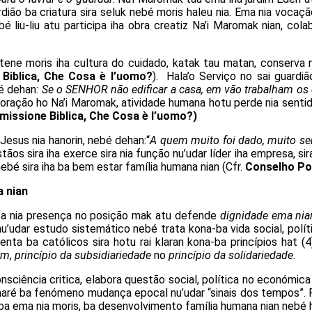
rdião ba criatura sira seluk nebé moris haleu nia. Ema nia vocaç
bé liu-liu atu participa iha obra creatiz Na’i Maromak nian, col
tene moris iha cultura do cuidado, katak tau matan, conserva no
 Biblica, Che Cosa è l’uomo?
). Hala’o Serviço no sai guardiã
bé dehan:
Se o SENHOR não edificar a casa, em vão trabalham os 
boração ho Na’i Maromak, atividade humana hotu perde nia senti
missione Biblica, Che Cosa è l’uomo?)
Jesus nia hanorin, nebé dehan:“
A quem muito foi dado, muito sera
istãos sira iha exerce sira nia função nu’udar líder iha empresa, 
ebé sira iha ba bem estar família humana nian (Cfr.
Conselho Pont
a nian
lica nia presença no posição mak atu defende
dignidade ema nia
u’udar estudo sistemático nebé trata kona-ba vida social, políti
enta ba católicos sira hotu rai klaran kona-ba princípios hat (4)
um
,
princípio da subsidiariedade
no
princípio da solidariedade
.
onsciência critica, elabora questão social, política no económic
 haré ba fenómeno mudança epocal nu’udar “sinais dos tempos”. 
ba ema nia moris, ba desenvolvimento família humana nian nebé h