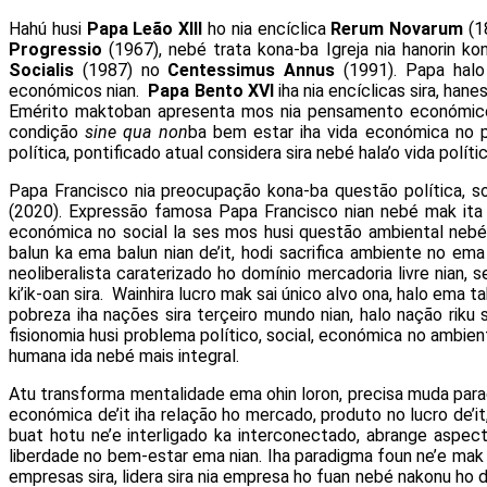
Hahú husi
Papa
Leão XIII
ho nia encíclica
Rerum Novarum
(1
Progressio
(1967), nebé trata kona-ba Igreja nia hanorin 
Socialis
(1987) no
Centessimus Annus
(1991). Papa halo 
económicos nian.
Papa Bento XVI
iha nia encíclicas sira, hane
Emérito maktoban apresenta mos nia pensamento económico,
condição
sine qua non
ba bem estar iha vida económica no p
política, pontificado atual considera sira nebé hala’o vida polí
Papa Francisco nia preocupação kona-ba questão política, soc
(2020). Expressão famosa Papa Francisco nian nebé mak ita ha
económica no social la ses mos husi questão ambiental nebé
balun ka ema balun nian de’it, hodi sacrifica ambiente no em
neoliberalista caraterizado ho domínio mercadoria livre nian,
ki’ik-oan sira. Wainhira lucro mak sai único alvo ona, halo em
pobreza iha nações sira terçeiro mundo nian, halo nação riku 
fisionomia husi problema político, social, económica no ambie
humana ida nebé mais integral.
Atu transforma mentalidade ema ohin loron, precisa muda par
económica de’it iha relação ho mercado, produto no lucro de’it
buat hotu ne’e interligado ka interconectado, abrange aspec
liberdade no bem-estar ema nian. Iha paradigma foun ne’e mak 
empresas sira, lidera sira nia empresa ho fuan nebé nakonu ho