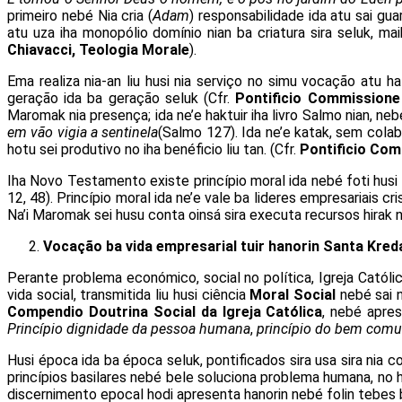
primeiro nebé Nia cria (
Adam
) responsabilidade ida atu sai gua
atu uza iha monopólio domínio nian ba criatura sira seluk, mai
Chiavacci, Teologia Morale
).
Ema realiza nia-an liu husi nia serviço no simu vocação atu ha
geração ida ba geração seluk (Cfr.
Pontificio Commissione
Maromak nia presença; ida ne’e haktuir iha livro Salmo nian, ne
em vão vigia a sentinela
(Salmo 127). Ida ne’e katak, sem cola
hotu sei produtivo no iha benéficio liu tan. (Cfr.
Pontificio Com
Iha Novo Testamento existe princípio moral ida nebé foti husi 
12, 48). Princípio moral ida ne’e vale ba lideres empresariais cr
Na’i Maromak sei husu conta oinsá sira executa recursos hirak n
Vocação ba vida empresarial tuir hanorin Santa Kred
Perante problema económico, social no política, Igreja Cató
vida social, transmitida liu husi ciência
Moral Social
nebé sai n
Compendio Doutrina Social da Igreja Católica
, nebé apres
Princípio dignidade da pessoa humana
,
princípio do bem com
Husi época ida ba época seluk, pontificados sira usa sira nia c
princípios basilares nebé bele soluciona problema humana, no
discernimento epocal hodi apresenta hanorin nebé folin tebes 