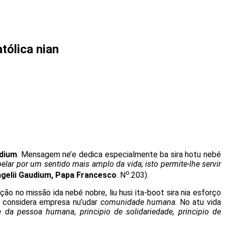
tólica nian
udium
. Mensagem ne’e dedica especialmente ba sira hotu nebé
pelar por um sentido mais amplo da vida; isto permite-lhe servir
o
gelii Gaudium, Papa Francesco
. N
.203).
ção no missão ida nebé nobre, liu husi ita-boot sira nia esforço
 considera empresa nu’udar
comunidade humana
. No atu vida
de da pessoa humana
,
principio de solidariedade, principio de