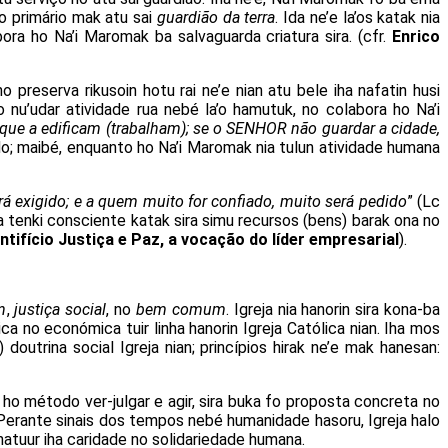
ão primário mak atu sai
guardião da terra
. Ida ne’e la’os katak nia
abora ho Na’i Maromak ba salvaguarda criatura sira. (cfr.
Enrico
 preserva rikusoin hotu rai ne’e nian atu bele iha nafatin husi
o nu’udar atividade rua nebé la’o hamutuk, no colabora ho Na’i
que a edificam (trabalham); se o SENHOR não guardar a cidade,
do; maibé, enquanto ho Na’i Maromak nia tulun atividade humana
́ exigido; e a quem muito for confiado, muito será pedido
” (Lc
sira tenki consciente katak sira simu recursos (bens) barak ona no
ifício Justiça e Paz, a vocação do líder empresarial
).
n
,
justiça social
, no
bem comum
. Igreja nia hanorin sira kona-ba
ca no económica tuir linha hanorin Igreja Católica nian. Iha mos
 doutrina social Igreja nian; princípios hirak ne’e mak hanesan:
a ho método ver-julgar e agir, sira buka fo proposta concreta no
Perante sinais dos tempos nebé humanidade hasoru, Igreja halo
atuur iha caridade no solidariedade humana.