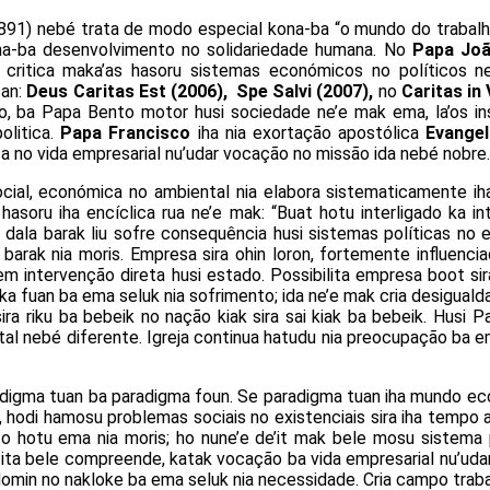
891) nebé trata de modo especial kona-ba “o mundo do trabalh
kona-ba desenvolvimento no solidariedade humana. No
Papa Joã
critica maka’as hasoru sistemas económicos no políticos ne
san:
Deus Caritas Est (2006), Spe Salvi (2007),
no
Caritas in 
 ba Papa Bento motor husi sociedade ne’e mak ema, la’os ins
olitica.
Papa Francisco
iha nia exortação apostólica
Evangel
tica no vida empresarial nu’udar vocação no missão ida nebé nobre.
ial, económica no ambiental nia elabora sistematicamente iha 
soru iha encíclica rua ne’e mak: “Buat hotu interligado ka inte
 dala barak liu sofre consequência husi sistemas políticas no
a barak nia moris. Empresa sira ohin loron, fortemente influen
 sem intervenção direta husi estado. Possibilita empresa boot s
a taka fuan ba ema seluk nia sofrimento; ida ne’e mak cria desig
sira riku ba bebeik no nação kiak sira sai kiak ba bebeik. Husi
ntal nebé diferente. Igreja continua hatudu nia preocupação ba 
adigma tuan ba paradigma foun. Se paradigma tuan iha mundo eco
, hodi hamosu problemas sociais no existenciais sira iha tempo a
to hotu ema nia moris; ho nune’e de’it mak bele mosu sistema
ita bele compreende, katak vocação ba vida empresarial nu’udar 
 domin no nakloke ba ema seluk nia necessidade. Cria campo tra