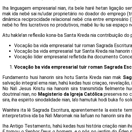
Iha linguagem empresarial nian, ita bele haré hetan ligação s
mak ida nebé sai nu’udar proprietário no doador do emprego (
dinâmica reciprocidade relacional nebé cria entre empresário (l
nebé ho fins lucrativos no produtivos, maibé liu-liu sai espaço
Atu hakle’an reflexão kona-ba Santa Kreda nia contribuição do
Vocação ba vida empresarial tuir roman Sagrada Escritura 
Vocação ba vida empresarial tuir Santa Kreda nia hanorin 
Vocação líder empresarial refletida iha documento Concel
Vocação ba vida empresarial tuir roman Sagrada Esc
Fundamento husi hanorin sira hotu Santa Kreda nian mak
Sag
salvação integral ema nian, hahú kedas husi criaçao, revelação
No Na’i Jesus Kristu nia hanorin sira transmitida fielmente hu
doutrinal nian, no
Magisterio
da Igreja Católica
preserva no co
sira, iha espirito sinodalidade nian, la’o hamutuk hodi buka fo
Wainhira ita lê Sagrada Escritura, aparentemente la existe tem
interpretativa ida ba Na’i Maromak nia liafuan no hanorin sira
Iha Antigo Testamento, hahú kedas husi história criação nian i
E tomou o Senhor Deus o homem, e o pôs no jardim do Éden pa