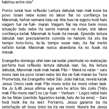
habitou entre nós”.
Ponto seluk husi reflexão Leitura dahuluk nian mak kona ba
povo Israel nebe kolen no lakon fiar no confiança ba
Maromak, hafoin semana balu sai tiha husi rai egipto hodi halo
viagem tuir rai-fuik- maran. Viagem fiar nia mos bele mosu
situação balu nebe ita sente mamuk no kolen, até lakon
confiança katak Maromak la husik ita mesak. Episódio leitura
dahuluk nian precisamente convida no hanorin ita atu iha
tempo hotu-hotu, liu-liu tempo susar nian, ita fiar metin
nafatin katak Maromak nunca abandona ita no husik ita
mesak.
Evangelho domingo ohin nian sai nudar plenitude no realização
perfeita husi reflexão leitura dahuluk nian. Se, iha leitura
dahuluk, Maromak rasik mak haraik Pão – Maná no na’an – sarx
moris nian ba povo Israel nebe la’o iha rai-fuik-maran ba Terra
Prometida; iha Evangelho nebé São João haktuir, revela katak
Jesus Cristo rasik mak Pão moris lolós ba moris rohan laek.
Iha Jo 6,48 Jesus afirma: ego eimi ho ártos tēs zoēs (“Há’u
mak Pão moris nian”) no Lia-fuan – Verbum – Logos nebé halo
An ba Na’an (sentido figurativo katak, halo An ba ema) – Sarx
hodi horik iha ita leet. Portanto, Jesus garante ba ita
satisfação eh bosu lolos ba ita nia moris. Nune’e iha Jesus