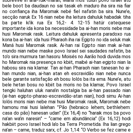
sobrevive ih arai-fuik-maran, Maná mos tulun povo Israel atu
bele boot ba daudaun no sai tasak eh maduro iha sira nia fiar
no confiança iha Maromak nebé fiel nafatin ba sira. Nune’e,
secção naruk Ex 16 nian nebe iha leitura dahuluk habadak tiha
ba parte ki’ik rua Ex 16,2- 4. 12-15 hatúr catequese
importante ida kona ba necessidade ba ai-han moris nebe mai
husi Maromak rasik. Leitura dahuluk apresenta paradoxo rua
kona ba ai-han: ida husi Pharaoh iha rai Egipto no ida seluk mak
Maná husi Maromak rasik. Ai-han rai Egipto nian mak ai-han
mundo nian nebe maske povo Israel sei saudades nafatin, ba
to’o sira murmura tan hasoru Moisés no Aarão hodi duvida mos
ho Maromak nia presença no kbiit, maibé ai-han egipto nian la
habosu sira nia klamar. Tan ai-han Pharaoh nian tanesan ho ai-
han mundo nian, ai-han atan eh escravidão nian nebe nunca
bele garante satisfação eh bosu lolós ba ita ema. Nune’e, atu
bele hetan bosu no kbiit ba moris no ba klamar, Povo Israel
tengki haluhan uluk nana’in nostalgia ba ai-han passado nian
(ai-han egipto-pharao-escravidão-atan nian), hodi simu Ai-han
lolós moris nian nebe mai husi Maromak rasik, Maromak nebe
hamonu mai husi lalehan ”Pão (hebraico leḥem; bethleḥem:
casa do pão) hanesan udan” (Ex 16,4) no “haraik mos ba povo
na’an wa’in naresin” – “carne em abundância” (Ex 16,12) hodi
hakbiit povo Israel hodi la’o ba Terra Prometida. Iha lian grego
na’an – carne, traduz sarx, cf. Jo 1,14: “O Verbo se fez carne e