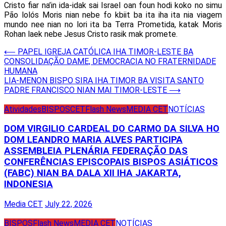
Cristo fiar na’in ida-idak sai Israel oan foun hodi koko no simu
Pão lolós Moris nian nebe fo kbiit ba ita iha ita nia viagem
mundo nee nian no lori ita ba Terra Prometida, katak Moris
Rohan laek nebe Jesus Cristo rasik mak promete.
Post
⟵
PAPEL IGREJA CATÓLICA IHA TIMOR-LESTE BA
CONSOLIDAÇÃO DAME, DEMOCRACIA NO FRATERNIDADE
navigation
HUMANA
LIA-MENON BISPO SIRA IHA TIMOR BA VISITA SANTO
PADRE FRANCISCO NIAN MAI TIMOR-LESTE
⟶
Atividades
BISPOS
CET
Flash News
MEDIA CET
NOTÍCIAS
DOM VIRGILIO CARDEAL DO CARMO DA SILVA HO
DOM LEANDRO MARIA ALVES PARTICIPA
ASSEMBLEIA PLENÁRIA FEDERAÇÃO DAS
CONFERÊNCIAS EPISCOPAIS BISPOS ASIÁTICOS
(FABC) NIAN BA DALA XII IHA JAKARTA,
INDONESIA
Media CET
July 22, 2026
BISPOS
Flash News
MEDIA CET
NOTÍCIAS