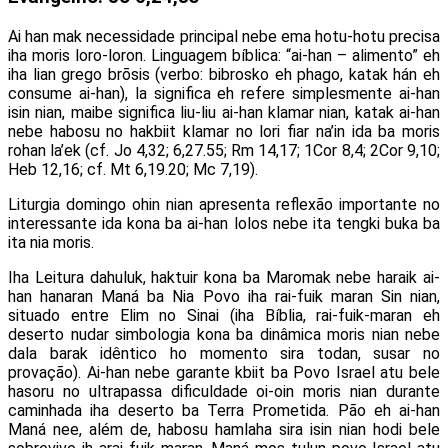
Ai han mak necessidade principal nebe ema hotu-hotu precisa
iha moris loro-loron. Linguagem bíblica: “ai-han – alimento” eh
iha lian grego brōsis (verbo: bibrosko eh phago, katak hán eh
consume ai-han), la significa eh refere simplesmente ai-han
isin nian, maibe significa liu-liu ai-han klamar nian, katak ai-han
nebe habosu no hakbiit klamar no lori fiar na’in ida ba moris
rohan la’ek (cf. Jo 4,32; 6,27.55; Rm 14,17; 1Cor 8,4; 2Cor 9,10;
Heb 12,16; cf. Mt 6,19.20; Mc 7,19).
Liturgia domingo ohin nian apresenta reflexão importante no
interessante ida kona ba ai-han lolos nebe ita tengki buka ba
ita nia moris.
Iha Leitura dahuluk, haktuir kona ba Maromak nebe haraik ai-
han hanaran Maná ba Nia Povo iha rai-fuik maran Sin nian,
situado entre Elim no Sinai (iha Bíblia, rai-fuik-maran eh
deserto nudar simbologia kona ba dinâmica moris nian nebe
dala barak idêntico ho momento sira todan, susar no
provação). Ai-han nebe garante kbiit ba Povo Israel atu bele
hasoru no ultrapassa dificuldade oi-oin moris nian durante
caminhada iha deserto ba Terra Prometida. Pão eh ai-han
Maná nee, além de, habosu hamlaha sira isin nian hodi bele