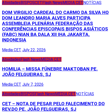
Atividades
BISPOS
CET
Flash News
MEDIA CET
NOTÍCIAS
DOM VIRGILIO CARDEAL DO CARMO DA SILVA HO
DOM LEANDRO MARIA ALVES PARTICIPA
ASSEMBLEIA PLENÁRIA FEDERAÇÃO DAS
CONFERÊNCIAS EPISCOPAIS BISPOS ASIÁTICOS
(FABC) NIAN BA DALA XII IHA JAKARTA,
INDONESIA
Media CET
July 22, 2026
Atividades
Flash News
MEDIA CET
HOMILIA – MISSA FÚNEBRE MAKTOBAN PE.
JOÃO FELGUEIRAS, SJ
Media CET
July 7, 2026
Atividades
BISPOS
Flash News
MEDIA CET
NOTÍCIAS
CET – NOTA DE PESAR PELO FALECIMENTO DO
REV.DO PE. JOÃO FELGUEIRAS, SJ