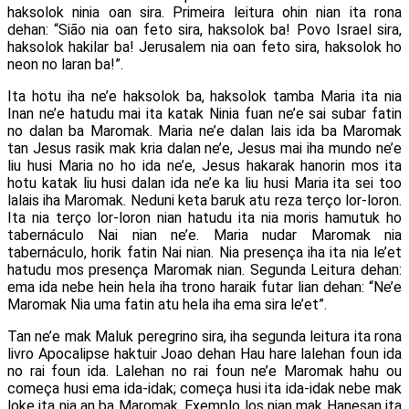
haksolok ninia oan sira. Primeira leitura ohin nian ita rona
dehan: “Sião nia oan feto sira, haksolok ba! Povo Israel sira,
haksolok hakilar ba! Jerusalem nia oan feto sira, haksolok ho
neon no laran ba!”.
Ita hotu iha ne’e haksolok ba, haksolok tamba Maria ita nia
Inan ne’e hatudu mai ita katak Ninia fuan ne’e sai subar fatin
no dalan ba Maromak. Maria ne’e dalan lais ida ba Maromak
tan Jesus rasik mak kria dalan ne’e, Jesus mai iha mundo ne’e
liu husi Maria no ho ida ne’e, Jesus hakarak hanorin mos ita
hotu katak liu husi dalan ida ne’e ka liu husi Maria ita sei too
lalais iha Maromak. Neduni keta baruk atu reza terço lor-loron.
Ita nia terço lor-loron nian hatudu ita nia moris hamutuk ho
tabernáculo Nai nian ne’e. Maria nudar Maromak nia
tabernáculo, horik fatin Nai nian. Nia presença iha ita nia le’et
hatudu mos presença Maromak nian. Segunda Leitura dehan:
ema ida nebe hein hela iha trono haraik futar lian dehan: “Ne’e
Maromak Nia uma fatin atu hela iha ema sira le’et”.
Tan ne’e mak Maluk peregrino sira, iha segunda leitura ita rona
livro Apocalipse haktuir Joao dehan Hau hare lalehan foun ida
no rai foun ida. Lalehan no rai foun ne’e Maromak hahu ou
começa husi ema ida-idak; começa husi ita ida-idak nebe mak
loke ita nia an ba Maromak. Exemplo los nian mak Hanesan ita