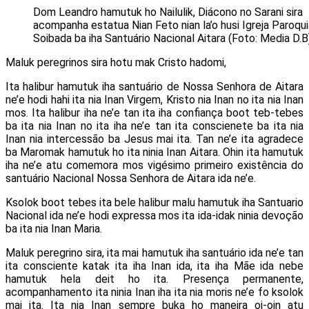
Dom Leandro hamutuk ho Nailulik, Diácono no Sarani sira
acompanha estatua Nian Feto nian la’o husi Igreja Paroqui
Soibada ba iha Santuário Nacional Aitara (Foto: Media D.B
Maluk peregrinos sira hotu mak Cristo hadomi,
Ita halibur hamutuk iha santuário de Nossa Senhora de Aitara
ne’e hodi hahi ita nia Inan Virgem, Kristo nia Inan no ita nia Inan
mos. Ita halibur iha ne’e tan ita iha confiança boot teb-tebes
ba ita nia Inan no ita iha ne’e tan ita conscienete ba ita nia
Inan nia intercessão ba Jesus mai ita. Tan ne’e ita agradece
ba Maromak hamutuk ho ita ninia Inan Aitara. Ohin ita hamutuk
iha ne’e atu comemora mos vigésimo primeiro existência do
santuário Nacional Nossa Senhora de Aitara ida ne’e.
Ksolok boot tebes ita bele halibur malu hamutuk iha Santuario
Nacional ida ne’e hodi expressa mos ita ida-idak ninia devoção
ba ita nia Inan Maria.
Maluk peregrino sira, ita mai hamutuk iha santuário ida ne’e tan
ita consciente katak ita iha Inan ida, ita iha Mãe ida nebe
hamutuk hela deit ho ita. Presença permanente,
acompanhamento ita ninia Inan iha ita nia moris ne’e fo ksolok
mai ita. Ita nia Inan sempre buka ho maneira oi-oin atu