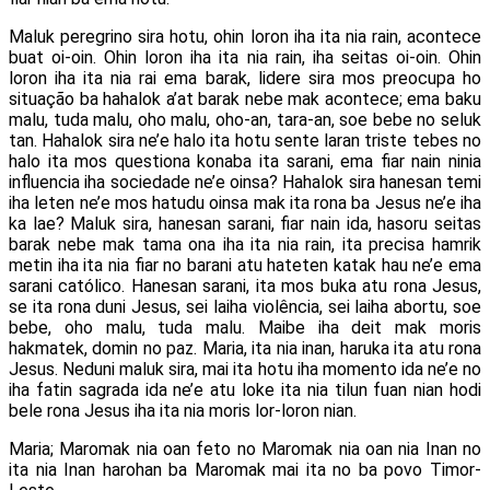
Maluk peregrino sira hotu, ohin loron iha ita nia rain, acontece
buat oi-oin. Ohin loron iha ita nia rain, iha seitas oi-oin. Ohin
loron iha ita nia rai ema barak, lidere sira mos preocupa ho
situação ba hahalok a’at barak nebe mak acontece; ema baku
malu, tuda malu, oho malu, oho-an, tara-an, soe bebe no seluk
tan. Hahalok sira ne’e halo ita hotu sente laran triste tebes no
halo ita mos questiona konaba ita sarani, ema fiar nain ninia
influencia iha sociedade ne’e oinsa? Hahalok sira hanesan temi
iha leten ne’e mos hatudu oinsa mak ita rona ba Jesus ne’e iha
ka lae? Maluk sira, hanesan sarani, fiar nain ida, hasoru seitas
barak nebe mak tama ona iha ita nia rain, ita precisa hamrik
metin iha ita nia fiar no barani atu hateten katak hau ne’e ema
sarani católico. Hanesan sarani, ita mos buka atu rona Jesus,
se ita rona duni Jesus, sei laiha violência, sei laiha abortu, soe
bebe, oho malu, tuda malu. Maibe iha deit mak moris
hakmatek, domin no paz. Maria, ita nia inan, haruka ita atu rona
Jesus. Neduni maluk sira, mai ita hotu iha momento ida ne’e no
iha fatin sagrada ida ne’e atu loke ita nia tilun fuan nian hodi
bele rona Jesus iha ita nia moris lor-loron nian.
Maria; Maromak nia oan feto no Maromak nia oan nia Inan no
ita nia Inan harohan ba Maromak mai ita no ba povo Timor-