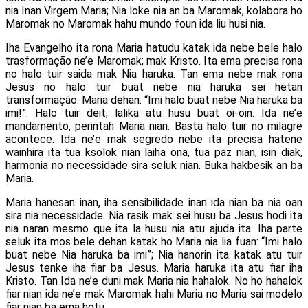
nia Inan Virgem Maria; Nia loke nia an ba Maromak, kolabora ho
Maromak no Maromak hahu mundo foun ida liu husi nia.
Iha Evangelho ita rona Maria hatudu katak ida nebe bele halo
trasformação ne’e Maromak; mak Kristo. Ita ema precisa rona
no halo tuir saida mak Nia haruka. Tan ema nebe mak rona
Jesus no halo tuir buat nebe nia haruka sei hetan
transformação. Maria dehan: “Imi halo buat nebe Nia haruka ba
imi!”. Halo tuir deit, lalika atu husu buat oi-oin. Ida ne’e
mandamento, perintah Maria nian. Basta halo tuir no milagre
acontece. Ida ne’e mak segredo nebe ita precisa hatene
wainhira ita tua ksolok nian laiha ona, tua paz nian, isin diak,
harmonia no necessidade sira seluk nian. Buka hakbesik an ba
Maria.
Maria hanesan inan, iha sensibilidade inan ida nian ba nia oan
sira nia necessidade. Nia rasik mak sei husu ba Jesus hodi ita
nia naran mesmo que ita la husu nia atu ajuda ita. Iha parte
seluk ita mos bele dehan katak ho Maria nia lia fuan: “Imi halo
buat nebe Nia haruka ba imi”; Nia hanorin ita katak atu tuir
Jesus tenke iha fiar ba Jesus. Maria haruka ita atu fiar iha
Kristo. Tan Ida ne’e duni mak Maria nia hahalok. No ho hahalok
fiar nian ida ne’e mak Maromak hahi Maria no Maria sai modelo
fiar nian ba ema hotu.