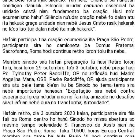
condição dahuluk. Silêncio nu’udar
caminho
essencial ba
unidade cristã nian; fundamento ba oração. Husi ne’e
ecumenismo hahu”. Silência nu’udar oração nebé fo dalan atu
ita hakuak graça unidade nian nebé Jesus Cristo rasik hakarak
no la’os la’o tuir dalan nebé ita mak hakarak”.
Hafoin participa tiha oração ecumenica iha Praça São Pedro,
participante sira ho camioneta ba Domus Fraterna,
Sacrofanno, Roma hodi continua retiro loron tolu iha neba.
Membro sinodo sira hetan preparação liu husi Retiro loron
tolu, husi loron 29 setembro to’o 3 outubro, nebé prega husi
Pe. Tymothy Peter Radcliffe, OP no reflexão husi Madre
Angelina Maria, OSB. Padre Radcliffe, OP, ajuda participante
sira atu bele tama kle’an liu ba Sinodo ho tema-tema sira
nebé importante hanesan “Expetação sira nebé contra
esperança; Igreja nu’udar uma no familia; amizade no desafios
sira; Liafuan nebé cura no transforma; Autoridade”.
Hafoin retiro, dia 3 outubro 2023 kalan, participante sira fila
fali ba Roma centro ho hahú Sinodo ho missa abertura ao
mesmo tempo solenidade S. Francisco de Assís nian iha
Praça São Pedro, Roma. Tuku 10h00, horas Europa Central,
membro sira tama ba Aula Paulo VI hodi continua rona