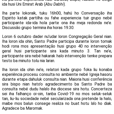
ida husi Uni Emirat Arab (
Abu Dabhi
).
Iha parte lokoraik, tuku 16h00, hahú ho Conversação iha
Espirito katak partilha ou fahe experiencia tuir grupo nebé
participante ida-ida hola parte ona iha meja redonda ne’e.
Discussão grupo termina iha horas 19.30.
Loron 6 outubro dader nu’udar loron Congregação Geral nian.
Iha loron ida ohin, Santo Padre participa durante loron tomak
hodi rona mos apresentação husi grupo 40 no intervenção
geral husi participante sira kada minuto 3. Tan ne’e,
participante sira nebé hakarak halo intervenção tenke prepara
testo ba minuto tolu nia laran.
Iha loron ida ohin ne’e, relatori kada grupo foka liu konaba
experiência procesu consulta no ambiente nebé Igreja hasoru
durante etapa dahuluk consulta nian. Maioria husi conferência
sira bispo nian hato’o agradecimento ba Santo Padre ba
consulta nebé dudu hala’o iha diocese sira hotu. Concerteza
sei iha falhanço oi-oin, tanba Covid-19 no mos seluk-seluk
tan, liu-liu sociedade nebé secularizada ona pretende la halo,
maibe mos balun consege realiza no buat hotu la’o ho diak.
Agradece ba Maromak.