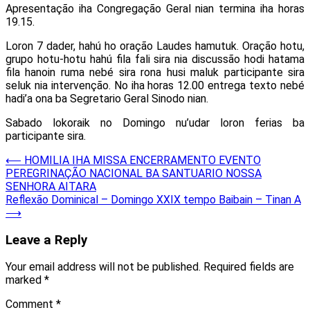
Apresentação iha Congregação Geral nian termina iha horas
19.15.
Loron 7 dader, hahú ho oração Laudes hamutuk. Oração hotu,
grupo hotu-hotu hahú fila fali sira nia discussão hodi hatama
fila hanoin ruma nebé sira rona husi maluk participante sira
seluk nia intervenção. No iha horas 12.00 entrega texto nebé
hadi’a ona ba Segretario Geral Sinodo nian.
Sabado lokoraik no Domingo nu’udar loron ferias ba
participante sira.
Post
⟵
HOMILIA IHA MISSA ENCERRAMENTO EVENTO
PEREGRINAÇÃO NACIONAL BA SANTUARIO NOSSA
navigation
SENHORA AITARA
Reflexão Dominical – Domingo XXIX tempo Baibain – Tinan A
⟶
Leave a Reply
Your email address will not be published.
Required fields are
marked
*
Comment
*