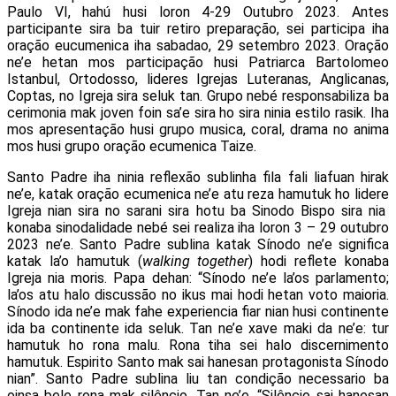
Paulo VI, hahú husi loron 4-29 Outubro 2023. Antes
participante sira ba tuir retiro preparação, sei participa iha
oração eucumenica iha sabadao, 29 setembro 2023. Oração
ne’e hetan mos participação husi Patriarca Bartolomeo
Istanbul, Ortodosso, lideres Igrejas Luteranas, Anglicanas,
Coptas, no Igreja sira seluk tan. Grupo nebé responsabiliza ba
cerimonia mak joven foin sa’e sira ho sira ninia estilo rasik. Iha
mos apresentação husi grupo musica, coral, drama no anima
mos husi grupo oração ecumenica Taize.
Santo Padre iha ninia reflexão sublinha fila fali liafuan hirak
ne’e, katak oração ecumenica ne’e atu reza hamutuk ho lidere
Igreja nian sira no sarani sira hotu ba Sinodo Bispo sira nia
konaba sinodalidade nebé sei realiza iha loron 3 – 29 outubro
2023 ne’e. Santo Padre sublina katak Sínodo ne’e significa
katak la’o hamutuk (
walking together
) hodi reflete konaba
Igreja nia moris. Papa dehan: “Sínodo ne’e la’os parlamento;
la’os atu halo discussão no ikus mai hodi hetan voto maioria.
Sínodo ida ne’e mak fahe experiencia fiar nian husi continente
ida ba continente ida seluk. Tan ne’e xave maki da ne’e: tur
hamutuk ho rona malu. Rona tiha sei halo discernimento
hamutuk. Espirito Santo mak sai hanesan protagonista Sínodo
nian”. Santo Padre sublina liu tan condição necessario ba
oinsa bele rona mak silêncio. Tan ne’e, “Silêncio sai hanesan