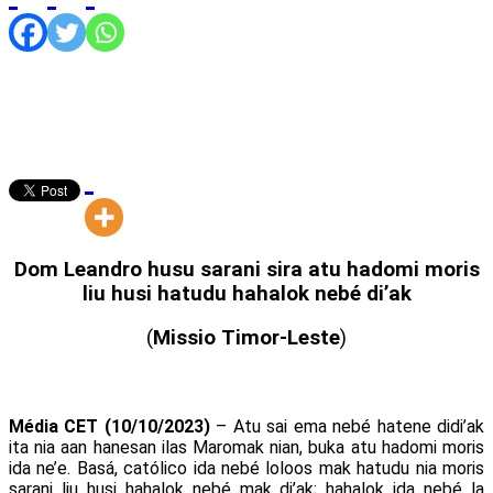
Dom Leandro husu sarani sira atu hadomi moris
liu husi hatudu hahalok nebé di’ak
(
Missio Timor-Leste
)
Média CET (10/10/2023)
– Atu sai ema nebé hatene didi’ak
ita nia aan hanesan ilas Maromak nian, buka atu hadomi moris
ida ne’e. Basá, católico ida nebé loloos mak hatudu nia moris
sarani liu husi hahalok nebé mak di’ak; hahalok ida nebé la