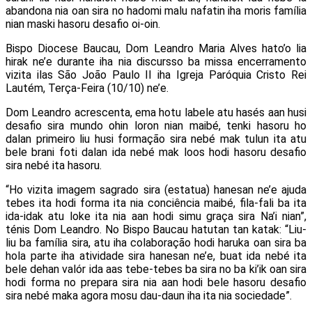
abandona nia oan sira no hadomi malu nafatin iha moris família
nian maski hasoru desafio oi-oin.
Bispo Diocese Baucau, Dom Leandro Maria Alves hato’o lia
hirak ne’e durante iha nia discursso ba missa encerramento
vizita ilas São João Paulo II iha Igreja Paróquia Cristo Rei
Lautém, Terça-Feira (10/10) ne’e.
Dom Leandro acrescenta, ema hotu labele atu hasés aan husi
desafio sira mundo ohin loron nian maibé, tenki hasoru ho
dalan primeiro liu husi formação sira nebé mak tulun ita atu
bele brani foti dalan ida nebé mak loos hodi hasoru desafio
sira nebé ita hasoru.
“Ho vizita imagem sagrado sira (estatua) hanesan ne’e ajuda
tebes ita hodi forma ita nia conciência maibé, fila-fali ba ita
ida-idak atu loke ita nia aan hodi simu graça sira Na’i nian”,
ténis Dom Leandro. No Bispo Baucau hatutan tan katak: “Liu-
liu ba família sira, atu iha colaboração hodi haruka oan sira ba
hola parte iha atividade sira hanesan ne’e, buat ida nebé ita
bele dehan valór ida aas tebe-tebes ba sira no ba ki’ik oan sira
hodi forma no prepara sira nia aan hodi bele hasoru desafio
sira nebé maka agora mosu dau-daun iha ita nia sociedade”.