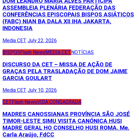
DOM LEANDRO MARIA ALVES PARTICIPA
ASSEMBLEIA PLENÁRIA FEDERAÇÃO DAS
CONFERÊNCIAS EPISCOPAIS BISPOS ASIÁTICOS
(FABC) NIAN BA DALA XII IHA JAKARTA,
INDONESIA
Media CET
July 22, 2026
BISPOS
Flash News
MEDIA CET
NOTÍCIAS
DISCURSO DA CET – MISSA DE AÇÃO DE
GRAÇAS PELA TRASLADAÇÃO DE DOM JAIME
GARCIA GOULART
Media CET
July 10, 2026
CET
Flash News
VIDA CONSAGRADA
MADRES CANOSSIANAS PROVÍNCIA SÃO JOSÉ
TIMOR-LESTE SIMU VISITA CANÓNICA HUSI
MADRE GERAL HO CONSELHO HUSI ROMA. Me.
Carla Araújo, FdCC