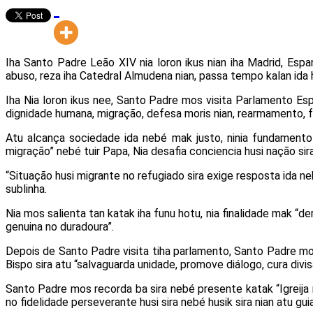
Iha Santo Padre Leão XIV nia loron ikus nian iha Madrid, Espa
abuso, reza iha Catedral Almudena nian, passa tempo kalan ida h
Iha Nia loron ikus nee, Santo Padre mos visita Parlamento Esp
dignidade humana, migração, defesa moris nian, rearmamento, fami
Atu alcança sociedade ida nebé mak justo, ninia fundamento
migração” nebé tuir Papa, Nia desafia conciencia husi nação si
“Situação husi migrante no refugiado sira exige resposta ida ne
sublinha.
Nia mos salienta tan katak iha funu hotu, nia finalidade mak “de
genuina no duradoura”.
Depois de Santo Padre visita tiha parlamento, Santo Padre mos
Bispo sira atu “salvaguarda unidade, promove diálogo, cura divisã
Santo Padre mos recorda ba sira nebé presente katak “Igreija ni
no fidelidade perseverante husi sira nebé husik sira nian atu guia