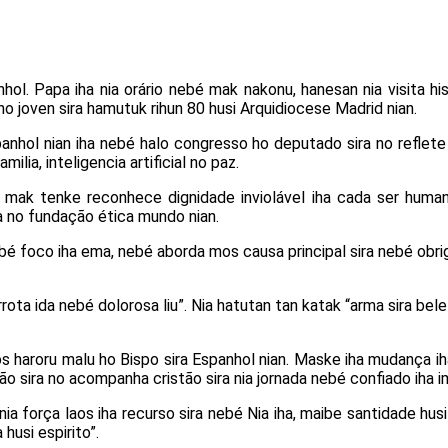
nhol. Papa iha nia orário nebé mak nakonu, hanesan nia visita hi
o joven sira hamutuk rihun 80 husi Arquidiocese Madrid nian.
anhol nian iha nebé halo congresso ho deputado sira no reflete 
lia, inteligencia artificial no paz.
 mak tenke reconhece dignidade inviolável iha cada ser huma
ra no fundação ética mundo nian.
bé foco iha ema, nebé aborda mos causa principal sira nebé obriga
rrota ida nebé dolorosa liu”. Nia hatutan tan katak “arma sira bel
 haroru malu ho Bispo sira Espanhol nian. Maske iha mudança iha
o sira no acompanha cristão sira nia jornada nebé confiado iha imi
a força laos iha recurso sira nebé Nia iha, maibe santidade husi n
 husi espirito”.