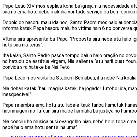
Papa Leão XIV mos esplica kona ba igreija nia necessidade atu ih
sira no ema hotu nebé mak iha vontade serviço ba bem comum
Depois de hasoru malu ida nee, Santo Padre mos halo audencia 
informa katak Papa hasoru malu ho vítima nain 6 no conversa qu
Vítima sira apresenta ba Papa “Proposta sira nebé atu halo ig
hotu sira nia terus”.
Iha kalan, Santo Padre passa tempo balun halo oração no devo
no hatudu ba estátua virgem, Nia salienta “atu harii buat foun
convida sira hateke ba Nai Feto.
Papa Leão mos visita ba Stadium Bernabeu, iha nebé Nia koalia h
Nia dehan katak “hau imagina katak, ba jogador futebol ida, mar
inesquecível”.
Papa relembra ema hotu atu labele tauk tanba hamutuk hanes
husi imagem no liafuan sira maibe hamlaha ba justiça no hamrook
Nia conclui ho música husi evangelho nian, nebé bele toca ema 
nebé halo ema hotu sente iha uma”.