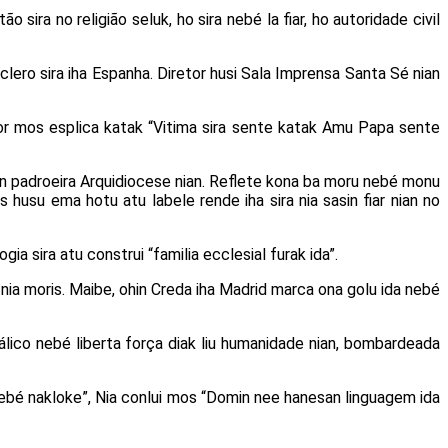
sira no religião seluk, ho sira nebé la fiar, ho autoridade civil
ero sira iha Espanha. Diretor husi Sala Imprensa Santa Sé nian
etor mos esplica katak “Vitima sira sente katak Amu Papa sente
n padroeira Arquidiocese nian. Reflete kona ba moru nebé monu
 husu ema hotu atu labele rende iha sira nia sasin fiar nian no
 sira atu construi “familia ecclesial furak ida”.
 nia moris. Maibe, ohin Creda iha Madrid marca ona golu ida nebé
co nebé liberta força diak liu humanidade nian, bombardeada
 nebé nakloke”, Nia conlui mos “Domin nee hanesan linguagem ida