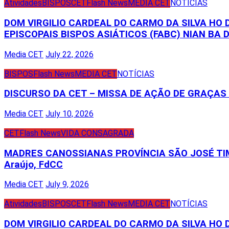
Atividades
BISPOS
CET
Flash News
MEDIA CET
NOTÍCIAS
DOM VIRGILIO CARDEAL DO CARMO DA SILVA HO
EPISCOPAIS BISPOS ASIÁTICOS (FABC) NIAN BA D
Media CET
July 22, 2026
BISPOS
Flash News
MEDIA CET
NOTÍCIAS
DISCURSO DA CET – MISSA DE AÇÃO DE GRAÇA
Media CET
July 10, 2026
CET
Flash News
VIDA CONSAGRADA
MADRES CANOSSIANAS PROVÍNCIA SÃO JOSÉ TIM
Araújo, FdCC
Media CET
July 9, 2026
Atividades
BISPOS
CET
Flash News
MEDIA CET
NOTÍCIAS
DOM VIRGILIO CARDEAL DO CARMO DA SILVA HO