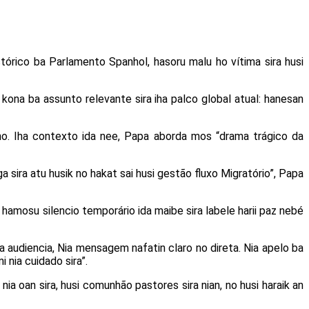
stórico ba Parlamento Spanhol, hasoru malu ho vítima sira husi
kona ba assunto relevante sira iha palco global atual: hanesan
no. Iha contexto ida nee, Papa aborda mos “drama trágico da
 sira atu husik no hakat sai husi gestão fluxo Migratório”, Papa
e hamosu silencio temporário ida maibe sira labele harii paz nebé
 audiencia, Nia mensagem nafatin claro no direta. Nia apelo ba
 nia cuidado sira”.
ia oan sira, husi comunhão pastores sira nian, no husi haraik an