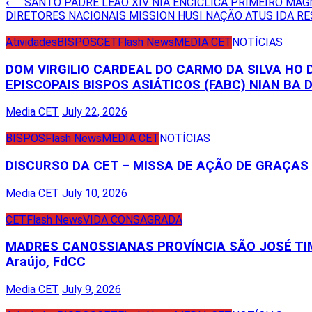
Post
⟵
SANTO PADRE LEÃO XIV NIA ENCICLICA PRIMEIRO MAGN
DIRETORES NACIONAIS MISSION HUSI NAÇÃO ATUS IDA RE
navigation
Atividades
BISPOS
CET
Flash News
MEDIA CET
NOTÍCIAS
DOM VIRGILIO CARDEAL DO CARMO DA SILVA HO
EPISCOPAIS BISPOS ASIÁTICOS (FABC) NIAN BA D
Media CET
July 22, 2026
BISPOS
Flash News
MEDIA CET
NOTÍCIAS
DISCURSO DA CET – MISSA DE AÇÃO DE GRAÇA
Media CET
July 10, 2026
CET
Flash News
VIDA CONSAGRADA
MADRES CANOSSIANAS PROVÍNCIA SÃO JOSÉ TIM
Araújo, FdCC
Media CET
July 9, 2026