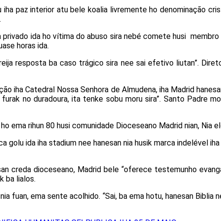
a paz interior atu bele koalia livremente ho denominação cristão 
.
privado ida ho vítima do abuso sira nebé comete husi membro cl
ase horas ida.
reija resposta ba caso trágico sira nee sai efetivo liutan”. Dir
ção iha Catedral Nossa Senhora de Almudena, iha Madrid hanesa
, furak no duradoura, ita tenke sobu moru sira”. Santo Padre mos
o ema rihun 80 husi comunidade Dioceseano Madrid nian, Nia elogia
ca golu ida iha stadium nee hanesan nia husik marca indelével iha
an creda dioceseano, Madrid bele “oferece testemunho evangáli
 ba lialos.
nia fuan, ema sente acolhido. “Sai, ba ema hotu, hanesan Biblia