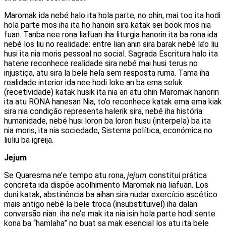
Maromak ida nebé halo ita hola parte, no ohin, mai too ita hodi
hola parte mos iha ita ho hanoin sira katak sei book mos nia
fuan. Tanba nee rona liafuan iha liturgia hanorin ita ba rona ida
nebé los liu no realidade: entre lian anin sira barak nebé la’o liu
husi ita nia moris pessoal no social. Sagrada Escritura halo ita
hatene reconhece realidade sira nebé mai husi terus no
injustiça, atu sira la bele hela sem resposta ruma. Tama iha
realidade interior ida nee hodi loke an ba ema seluk
(recetividade) katak husik ita nia an atu ohin Maromak hanorin
ita atu RONA hanesan Nia, to’o reconhece katak ema ema kiak
sira nia condição representa halerik sira, nebé iha história
humanidade, nebé husi loron ba loron husu (interpela) ba ita
nia moris, ita nia sociedade, Sistema política, económica no
liuliu ba igreija.
Jejum
Se Quaresma ne’e tempo atu rona,
jejum
constitui prática
concreta ida dispõe acolhimento Maromak nia liafuan. Los
duni katak, abstinência ba aihan sira nudar exercício ascético
mais antigo nebé la bele troca (insubstituivel) iha dalan
conversão nian. iha ne’e mak ita nia isin hola parte hodi sente
kona ba “hamlaha” no buat sa mak esencial los atu ita bele