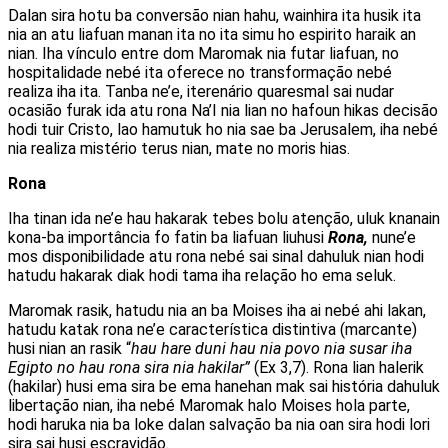
Dalan sira hotu ba conversão nian hahu, wainhira ita husik ita
nia an atu liafuan manan ita no ita simu ho espirito haraik an
nian. Iha vínculo entre dom Maromak nia futar liafuan, no
hospitalidade nebé ita oferece no transformação nebé
realiza iha ita. Tanba ne’e, iterenário quaresmal sai nudar
ocasião furak ida atu rona Na’I nia lian no hafoun hikas decisão
hodi tuir Cristo, lao hamutuk ho nia sae ba Jerusalem, iha nebé
nia realiza mistério terus nian, mate no moris hias.
Rona
Iha tinan ida ne’e hau hakarak tebes bolu atenção, uluk knanain
kona-ba importância fo fatin ba liafuan liuhusi
Rona,
nune’e
mos disponibilidade atu rona nebé sai sinal dahuluk nian hodi
hatudu hakarak diak hodi tama iha relação ho ema seluk.
Maromak rasik, hatudu nia an ba Moises iha ai nebé ahi lakan,
hatudu katak rona ne’e característica distintiva (marcante)
husi nian an rasik “
hau hare duni hau nia povo nia susar iha
Egipto no hau rona sira nia hakilar”
(Ex 3,7). Rona lian halerik
(hakilar) husi ema sira be ema hanehan mak sai história dahuluk
libertação nian, iha nebé Maromak halo Moises hola parte,
hodi haruka nia ba loke dalan salvação ba nia oan sira hodi lori
sira sai husi escravidão.