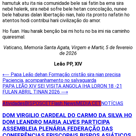
hamutuk atu ita nia comunidade bele sai fatin ba ema sira
nebé halerik, sira nebé sofre bele hetan concolação, nunee
bele haburas dalan libertação nian, halo ita pronto nafatin ho
atentos hodi contribui harii civilização do amor.
Ho fuan. Hau haraik benção bai mi hotu no ba imi nia caminho
quaresmal.
Vaticano, Memoria Santa Agata, Virgem e Martir, 5 de fevereio
de 2026
Leão PP, XIV
Post
⟵
Papa Leão dehan Formação cristão sira nian precisa
Paciencia, acompanhamento no salvaguarda
navigation
PAPA LEÃO XIV SEI VISITA ANGOLA IHA LORON 18 -21
FULAN ABRIL TINAN 2026
⟶
Atividades
BISPOS
CET
Flash News
MEDIA CET
NOTÍCIAS
DOM VIRGILIO CARDEAL DO CARMO DA SILVA HO
DOM LEANDRO MARIA ALVES PARTICIPA
ASSEMBLEIA PLENÁRIA FEDERAÇÃO DAS
CONFERÊNCIAS EPISCOPAIS BISPOS ASIÁTICOS