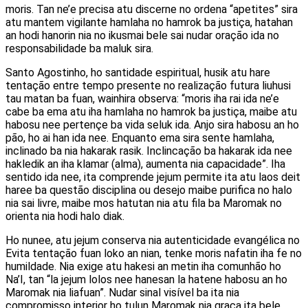
moris. Tan ne’e precisa atu discerne no ordena “apetites” sira
atu mantem vigilante hamlaha no hamrok ba justiça, hatahan
an hodi hanorin nia no ikusmai bele sai nudar oração ida no
responsabilidade ba maluk sira.
Santo Agostinho, ho santidade espiritual, husik atu hare
tentação entre tempo presente no realização futura liuhusi
tau matan ba fuan, wainhira observa: “moris iha rai ida ne’e
cabe ba ema atu iha hamlaha no hamrok ba justiça, maibe atu
habosu nee pertençe ba vida seluk ida. Anjo sira habosu an ho
pão, ho ai han ida nee. Enquanto ema sira sente hamlaha,
inclinado ba nia hakarak rasik. Inclincação ba hakarak ida nee
hakledik an iha klamar (alma), aumenta nia capacidade”. Iha
sentido ida nee, ita comprende jejum permite ita atu laos deit
haree ba questão disciplina ou desejo maibe purifica no halo
nia sai livre, maibe mos hatutan nia atu fila ba Maromak no
orienta nia hodi halo diak.
Ho nunee, atu jejum conserva nia autenticidade evangélica no
Evita tentação fuan loko an nian, tenke moris nafatin iha fe no
humildade. Nia exige atu hakesi an metin iha comunhão ho
Na’I, tan “la jejum lolos nee hanesan la hatene habosu an ho
Maromak nia liafuan”. Nudar sinal visível ba ita nia
compromisso interior ho tulun Maromak nia graça ita bele