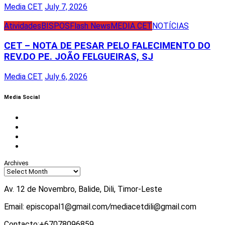
Media CET
July 7, 2026
Atividades
BISPOS
Flash News
MEDIA CET
NOTÍCIAS
CET – NOTA DE PESAR PELO FALECIMENTO DO
REV.DO PE. JOÃO FELGUEIRAS, SJ
Media CET
July 6, 2026
Media Social
Facebook
Instagram
Twitter
Youtube
Archives
Av. 12 de Novembro, Balide, Dili, Timor-Leste
Email: episcopal1@gmail.com
/
mediacetdili@gmail.com
Contacto:+67078096859