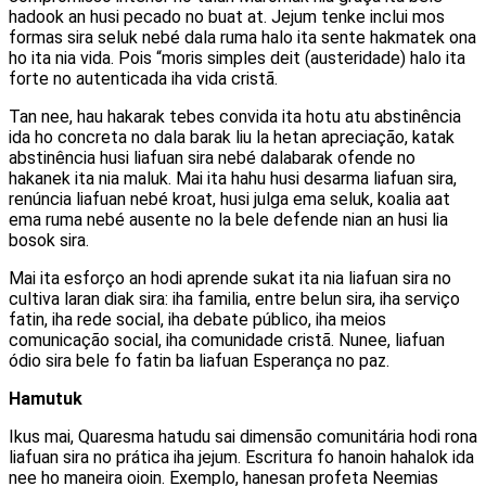
hadook an husi pecado no buat at. Jejum tenke inclui mos
formas sira seluk nebé dala ruma halo ita sente hakmatek ona
ho ita nia vida. Pois “moris simples deit (austeridade) halo ita
forte no autenticada iha vida cristã.
Tan nee, hau hakarak tebes convida ita hotu atu abstinência
ida ho concreta no dala barak liu la hetan apreciação, katak
abstinência husi liafuan sira nebé dalabarak ofende no
hakanek ita nia maluk. Mai ita hahu husi desarma liafuan sira,
renúncia liafuan nebé kroat, husi julga ema seluk, koalia aat
ema ruma nebé ausente no la bele defende nian an husi lia
bosok sira.
Mai ita esforço an hodi aprende sukat ita nia liafuan sira no
cultiva laran diak sira: iha familia, entre belun sira, iha serviço
fatin, iha rede social, iha debate público, iha meios
comunicação social, iha comunidade cristã. Nunee, liafuan
ódio sira bele fo fatin ba liafuan Esperança no paz.
Hamutuk
Ikus mai, Quaresma hatudu sai dimensão comunitária hodi rona
liafuan sira no prática iha jejum. Escritura fo hanoin hahalok ida
nee ho maneira oioin. Exemplo, hanesan profeta Neemias