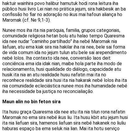
haktuir wainhira povo halibur hamutuk hodi rona leitura iha
público husi livro Lei nian no prática jejum, sira hakbesik an ba
confissão ho fiar no adoração no ikus mai hafoun aliança ho
Maromak (cf. Ne 9,1-3).
Nunee mos iha ita nia paróquia, familia, grupos categoriais,
comunidade religiosa hetan bolu atu halao tempo Quaresma
ida nee nudar “caminho partilhado” iha nebé Maromak nia
liafuan, atu ema kiak sira nia hakilar iha rai nee, bele sai forma
de vida comum ida no jejum tulun atu bele sai arependimento
nebé lolos. Iha contexto ida nee, conversão laos deit
conciência ema ida idak nian, maibe hola parte iha modo de
relacionamento, husi qualidade do diálogo, capacidade atu
husik ita nia an atu realidade husu nafatin mai ita no
reconhece realidade sira husi ita nia hakarak nebé lolos iha ita
nia comunidade ecleciástica nunee mos iha humanidade nebé
iha necessidade ba justiça no reconcialiação.
Maun alin no bin feton sira
Ita husu graça Quaresma ida nee atu ita nia tilun rona nafatin
Maromak no ema sira nebé ikus liu. Ita husu kbit atu jejum husi
ita nia liafuan sira, hamenos liafuan sira nebé hakanek no liuliu
haburas espaço ba ema seluk nia lian. Mai ita hotu serviço