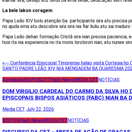
klamar sira, desejo atu terus ba ema seluk, dedicação sem reserv
La bele lakon coragem
Papa Leão XIV bolu atenção ba participante sira atu precisa p
no ajuda ema atu descobre sira sira nia fiar liuliu atu sai maduro li
Papa Leão dehan formação Cristã sira nian precisa paciencia, e
husi ita nia esperiencia no ita moris loroloron nian, atu nunee sir
Post
⟵
Conferência Episcopal Timorense halao visita Cortesia ho
SANTO PADRE LEÃO XIV NIA MENSAGEM BA QUARESMA 20
navigation
Atividades
BISPOS
CET
Flash News
MEDIA CET
NOTÍCIAS
DOM VIRGILIO CARDEAL DO CARMO DA SILVA HO
EPISCOPAIS BISPOS ASIÁTICOS (FABC) NIAN BA D
Media CET
July 22, 2026
BISPOS
Flash News
MEDIA CET
NOTÍCIAS
DISCURSO DA CET – MISSA DE AÇÃO DE GRAÇA