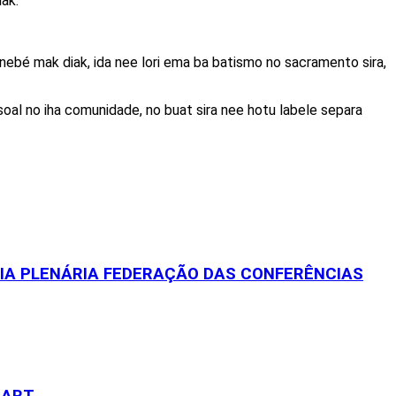
iak.
nebé mak diak, ida nee lori ema ba batismo no sacramento sira,
soal no iha comunidade, no buat sira nee hotu labele separa
EIA PLENÁRIA FEDERAÇÃO DAS CONFERÊNCIAS
LART