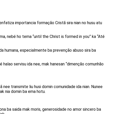
 enfatiza importancia formação Cristã sira nian no husu atu
ma, nebé ho tema “until the Christ is formed in you” ka “Até
 vida humana, especialmente ba prevenção abuso sira ba
ebé halao servisu ida nee, mak hanesan “dimenção comunhão
tã nee transmite liu husi domin comunidade ida nian. Nunee
mak nia domin ba ema hotu.
 kona ba saida mak moris, generosidade no amor sincero ba