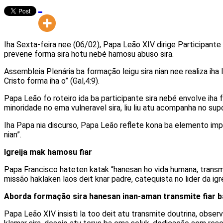
Iha Sexta-feira nee (06/02), Papa Leão XIV dirige Participante s
prevene forma sira hotu nebé hamosu abuso sira.
Assembleia Plenária ba formação leigu sira nian nee realiza iha 
Cristo forma iha o” (Gal,4:9).
Papa Leão fo roteiro ida ba participante sira nebé envolve ih
minoridade no ema vulneravel sira, liu liu atu acompanha no supo
Iha Papa nia discurso, Papa Leão reflete kona ba elemento imp
nian”.
Igreija mak hamosu fiar
Papa Francisco hateten katak “hanesan ho vida humana, transmit
missão haklaken laos deit knar padre, catequista no lider da ig
Aborda formação sira hanesan inan-aman transmite fiar ba
Papa Leão XIV insisti la too deit atu transmite doutrina, obse