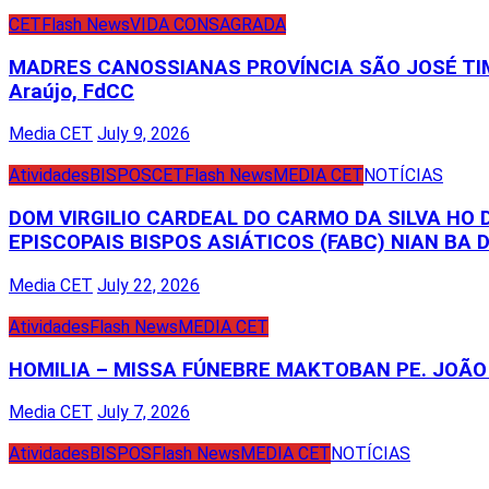
CET
Flash News
VIDA CONSAGRADA
MADRES CANOSSIANAS PROVÍNCIA SÃO JOSÉ TIM
Araújo, FdCC
Media CET
July 9, 2026
Atividades
BISPOS
CET
Flash News
MEDIA CET
NOTÍCIAS
DOM VIRGILIO CARDEAL DO CARMO DA SILVA HO
EPISCOPAIS BISPOS ASIÁTICOS (FABC) NIAN BA D
Media CET
July 22, 2026
Atividades
Flash News
MEDIA CET
HOMILIA – MISSA FÚNEBRE MAKTOBAN PE. JOÃO 
Media CET
July 7, 2026
Atividades
BISPOS
Flash News
MEDIA CET
NOTÍCIAS