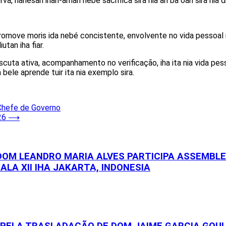
a, hanesan inan-aman nebé sacrifica sira nia an ba oan sira nia d
romove moris ida nebé concistente, envolvente no vida pessoal 
utan iha fiar.
scuta ativa, acompanhamento no verificação, iha ita nia vida pes
a bele aprende tuir ita nia exemplo sira.
 Chefe de Governo
26
⟶
 DOM LEANDRO MARIA ALVES PARTICIPA ASSEMBL
ALA XII IHA JAKARTA, INDONESIA
S PELA TRASLADAÇÃO DE DOM JAIME GARCIA GOU