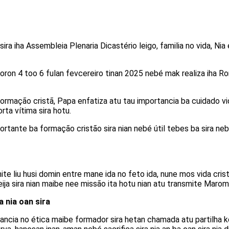
ira iha Assembleia Plenaria Dicastério leigo, familia no vida, Nia
loron 4 too 6 fulan fevcereiro tinan 2025 nebé mak realiza iha Ro
a formação cristã, Papa enfatiza atu tau importancia ba cuidado
rta vítima sira hotu.
ortante ba formação cristão sira nian nebé útil tebes ba sira n
e liu husi domin entre mane ida no feto ida, nune mos vida cris
reija sira nian maibe nee missão ita hotu nian atu transmite Maro
 nia oan sira
rvancia no ética maibe formador sira hetan chamada atu partilha