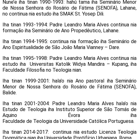
Nune’e iha tinan 1990-1993: hahú tama iha Seminário Menor
de Nossa Senhora do Rosário de Fátima (SENOFA), Lahane,
no continua nia estudo iha SMAK St. Yosep Dili.
Iha tinan 1993-1994: Padre Leandro Maria Alves continua nia
formação iha Seminário de Ano Propedêutico, Lahane.
Iha tinan 1994-1995: continua nia formação iha Seminário de
Ano Espiritualidade de São João Maria Vianney – Dare.
Iha tinan 1995-1998: Padre Leandro Maria Alves continua nia
estudo iha Universitas Katolik Widya Mandira – Kupang, iha
Faculdade Filosofia no Teologia nian.
Iha tinan 1999-2001: hala’o nia Ano pastoral iha Seminário
Menor de Nossa Senhora do Rosário de Fátima (SENOFA),
Balide.
Iha tinan 2001-2004: Padre Leandro Maria Alves hala’o nia
Estudo de Teologia iha Instituto Superior de São Tomás de
Aquino Évora iha
Faculdade de Teologia da Universidade Católica Portuguesa.
Iha tinan 2014-2017: continua nia estudo Licenza Teologia
Dogmática nian iha Universidade Pontifício Urbaniana, Roma.