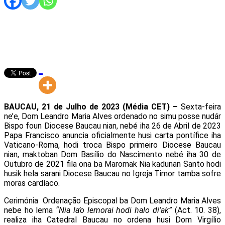
BAUCAU, 21 de Julho de 2023 (Média CET) –
Sexta-feira
ne’e, Dom Leandro Maria Alves ordenado no simu posse nudár
Bispo foun Diocese Baucau nian, nebé iha 26 de Abril de 2023
Papa Francisco anuncia oficialmente husi carta pontífice iha
Vaticano-Roma, hodi troca Bispo primeiro Diocese Baucau
nian, maktoban Dom Basílio do Nascimento nebé iha 30 de
Outubro de 2021 fila ona ba Maromak Nia kadunan Santo hodi
husik hela sarani Diocese Baucau no Igreja Timor tamba sofre
moras cardíaco.
Cerimónia Ordenação Episcopal ba Dom Leandro Maria Alves
nebe ho lema
“Nia la’o lemorai hodi halo di’ak”
(Act. 10. 38),
realiza iha Catedral Baucau no ordena husi Dom Virgílio