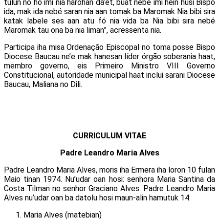
tulun no ho imi nia harohan da’et, buat nebé imi hein husi Bispo
ida, mak ida nebé saran nia aan tomak ba Maromak Nia bibi sira
katak labele ses aan atu fó nia vida ba Nia bibi sira nebé
Maromak tau ona ba nia liman”, acressenta nia.
Participa iha misa Ordenação Episcopal no toma posse Bispo
Diocese Baucau ne’e mak hanesan líder órgão soberania haat,
membro governo, eis Primeiro Ministro VIII Governo
Constitucional, autoridade municipal haat inclui sarani Diocese
Baucau, Maliana no Dili.
CURRICULUM VITAE
Padre Leandro Maria Alves
Padre Leandro Maria Alves, moris iha Ermera iha loron 10 fulan
Maio tinan 1974. Nu’udar oan hosi: senhora Maria Santina da
Costa Tilman no senhor Graciano Alves. Padre Leandro Maria
Alves nu’udar oan ba datolu hosi maun-alin hamutuk 14:
Maria Alves (matebian)