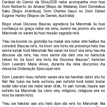
Cardeal do Carmo da Silva,SDB nebé acompanha mos husi
Dom Norberto do Amaral (Bispo de Maliana), Dom Dominikus
Saku (Bispo Atambua), Dom Charles Gauci no Dom Daniel
Eugene Hurley (Bispos de Darwin, Austrália).
Bispo atual Diocese Baucau agradece ba Maromak liu husi
confiança no graça nebé nia simu, nune’e nia pronto atu serví
Maromak no sarani liu husi missão sagrada ne’e.
“Hau nia ksolok no gratidão ba maluk sira nebé ohin halibur iha
catedral Baucau ne’e, ita boot sira hotu nia presença halo hau
sente katak hodi Maromak Nia naran ita boot sira simu hau iha
diocese ida ne’e, hau mos sente ida deit ona no hamutuk
tebes ho ita boot sira hotu iha Diocese Baucau”, hateten
Dom Leandro Maria Alves, durante iha ninia discursso iha
missa ba Ordenação Episcopal ne’e.
Dom Leandro husu nafatin sarani sira nia harohan da’et atu ho
Na’i Nia tulun nia bele esforsu aan nafatin hodi hala’o kna’ar
nudár bibi-atan ida nebé laran di’ak, fó aan tomak, hasa’e aan
nafatin ba Maromak ba clero sira, religioso, religiosa sira no
mos ba sarani hotu.
“Hau sei haka’as aan atu halo duni ida ne’e ho Maromak Nia