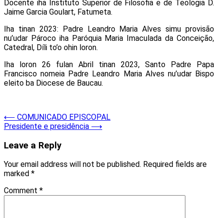
Docente iha Instituto Superior de Filosofia e de Teologia D.
Jaime Garcia Goulart, Fatumeta.
Iha tinan 2023: Padre Leandro Maria Alves simu provisão
nu’udar Pároco iha Paróquia Maria Imaculada da Conceição,
Catedral, Díli to’o ohin loron.
Iha loron 26 fulan Abril tinan 2023, Santo Padre Papa
Francisco nomeia Padre Leandro Maria Alves nu’udar Bispo
eleito ba Diocese de Baucau.
Post
⟵
COMUNICADO EPISCOPAL
Presidente e presidência
⟶
navigation
Leave a Reply
Your email address will not be published.
Required fields are
marked
*
Comment
*