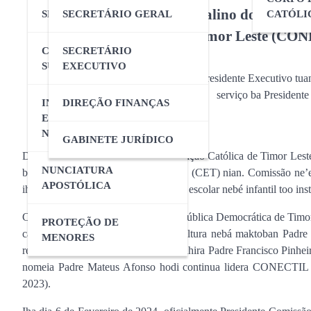
Pe.
António Quenser do Balino do Carmo
SECRETARIADO
SECRETÁRIO GERAL
CATÓLI
Timor Leste (CON
COMISSÃO TÉCNICO
SECRETÁRIO
SUPERIOR (CTS)
EXECUTIVO
Presidente Executivo tua
serviço ba President
INSTITUIÇÕES E
DIREÇÃO FINANÇAS
ENCARREGADOS
NACIONAIS
GABINETE JURÍDICO
DILI – Comissão Nacional da Educação Católica de Timor Lest
NUNCIATURA
ba Conferência Episcopal Timorense, (CET) nian. Comissão ne’e 
APOSTÓLICA
iha Timor Leste, hahú husi instituição escolar nebé infantil too inst
CONECTIL existe desde Estado República Democrática de Timor L
PROTEÇÃO DE
católica iha Timor laran tomak, iha altura nebá maktoban Padre
MENORES
refere hodi lidera comissão ne’e. Bainhira Padre Francisco Pinhei
nomeia Padre Mateus Afonso hodi continua lidera CONECTIL ho
2023).