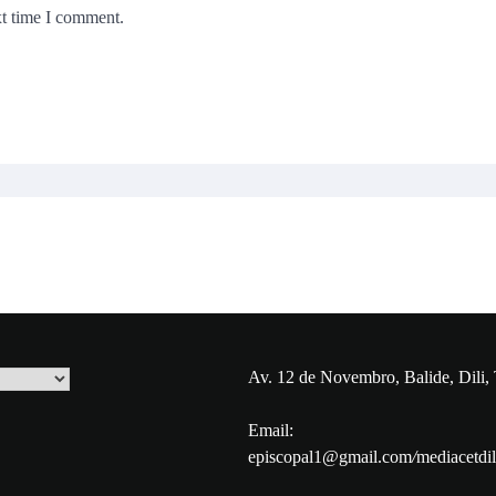
xt time I comment.
Av. 12 de Novembro, Balide, Dili,
Email:
episcopal1@gmail.com
/
mediacetdi