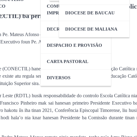
ROMA. Me. Carla Araú
sei lidera Comissão Nacional da Educação Católic
CO
COMUNICADOS DE
Media CET
July 9, 2026
IMPRENSA
DIOCESE DE BAUCAU
ECTIL) ba período 2024-2026
DECRETO
DIOCESE DE MALIANA
n Pe. Mateus Afonso entrega oficialmente
e Executivo foun Pe. António Quenser
DESPACHO E PROVISÃO
CARTA PASTORAL
CET
FLASH NEWS
VIDA CO
e (CONECTIL) hanesan Comissão Direta ida husi Educação Católica n
MADRES CANOSSIAN
existe atu regula serviços hotu-hotu nebé pertence ba Educação Cató
DIVERSOS
PROVÍNCIA SÃO JOS
ituição Superior sira.
TIMOR-LESTE SIMU V
CANÓNICA HUSI MA
este (RDTL) husik responsabilidade do controlo Escola Católica nian
GERAL HO CONSELH
 Francisco Pinheiro mak sai hanesan primeiro Presidente Executivo b
ROMA. Me. Carla Araú
ro hakotu íis iha tinan 2021, Conferência Episcopal Timorense, liu husi
di hala’o nia knar hanesan Presidente ba Comissão durante tinan 
Media CET
July 9, 2026