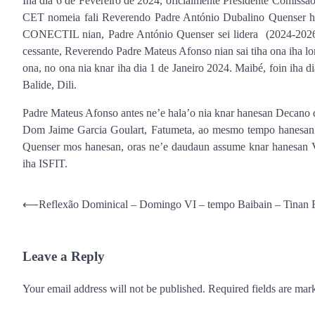
Iha dia 6 de Fevereiro de 2024, oficialmente Presidente Comissã
CET nomeia fali Reverendo Padre António Dubalino Quenser hodi c
CONECTIL nian, Padre António Quenser sei lidera (2024-2026)
cessante, Reverendo Padre Mateus Afonso nian sai tiha ona iha l
ona, no ona nia knar iha dia 1 de Janeiro 2024. Maibé, foin iha d
Balide, Dili.
Padre Mateus Afonso antes ne’e hala’o nia knar hanesan Decano da
Dom Jaime Garcia Goulart, Fatumeta, ao mesmo tempo hanesan m
Quenser mos hanesan, oras ne’e daudaun assume knar hanesan V
iha ISFIT.
Post
⟵
Reflexão Dominical – Domingo VI – tempo Baibain – Tinan 
navigation
Leave a Reply
Your email address will not be published.
Required fields are ma