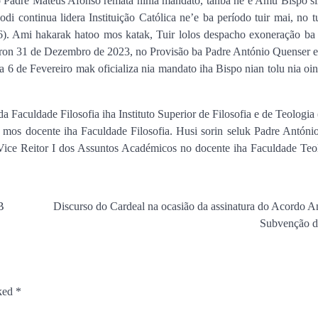
o Padre Mateus Afonso remata ninia mandato, tanba ne’e Amu Bispo sir
ontinua lidera Instituição Católica ne’e ba período tuir mai, no tu
. Ami hakarak hatoo mos katak, Tuir lolos despacho exoneração ba 
oron 31 de Dezembro de 2023, no Provisão ba Padre António Quenser e
ia 6 de Fevereiro mak oficializa nia mandato iha Bispo nian tolu nia oi
 Faculdade Filosofia iha Instituto Superior de Filosofia e de Teologia
ATIVIDADES
BISPOS
FLASH
MEDIA CET
NOTÍCIAS
os docente iha Faculdade Filosofia. Husi sorin seluk Padre Antóni
CET – NOTA DE PES
ice Reitor I dos Assuntos Académicos no docente iha Faculdade Teol
FALECIMENTO DO R
PE. JOÃO FELGUEIRA
Media CET
July 6, 2026
B
Discurso do Cardeal na ocasião da assinatura do Acordo A
Subvenção d
rked
*