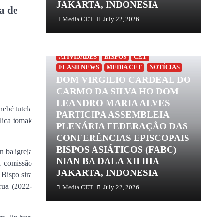
jo, FdCC
JAKARTA, INDONESIA
a de
Media CET
July 22, 2026
ATIVIDADES
BISPOS
CET
FLASH NEWS
MEDIA CET
NOTÍCIAS
DOM VIRGILIO CARDEAL DO
CARMO DA SILVA HO DOM
LEANDRO MARIA ALVES
NSAGRADA
ebé tutela
AS
PARTICIPA ASSEMBLEIA
lica tomak
É
PLENÁRIA FEDERAÇÃO DAS
ISITA
CONFERÊNCIAS EPISCOPAIS
D
DRE
BISPOS ASIÁTICOS (FABC)
D
 ba igreja
O HUSI
NIAN BA DALA XII IHA
a comissão
jo, FdCC
JAKARTA, INDONESIA
 Bispo sira
rua (2022-
Media CET
July 22, 2026