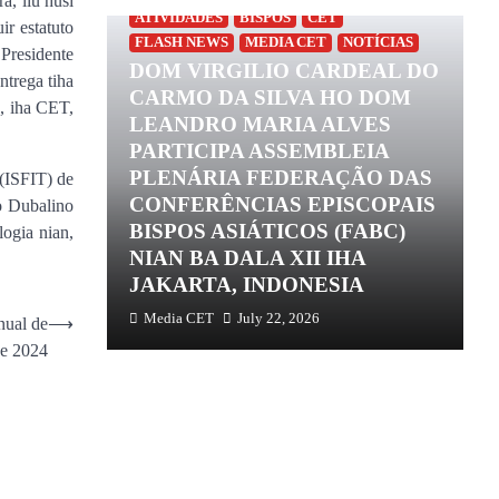
a, liu husi
ATIVIDADES
BISPOS
CET
ir estatuto
FLASH NEWS
MEDIA CET
NOTÍCIAS
Presidente
DOM VIRGILIO CARDEAL DO
ntrega tiha
CARMO DA SILVA HO DOM
n, iha CET,
LEANDRO MARIA ALVES
PARTICIPA ASSEMBLEIA
PLENÁRIA FEDERAÇÃO DAS
 (ISFIT) de
 NEWS
CONFERÊNCIAS EPISCOPAIS
o Dubalino
AR PELO
BISPOS ASIÁTICOS (FABC)
H
ogia nian,
EV.DO
NIAN BA DALA XII IHA
S, SJ
JAKARTA, INDONESIA
F
Media CET
July 22, 2026
nual de
⟶
e 2024