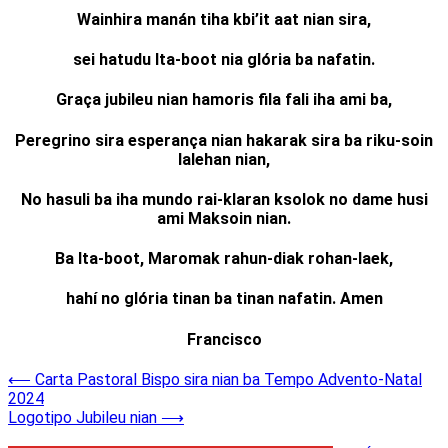
Wainhira manán tiha kbi’it aat nian sira,
sei hatudu Ita-boot nia glória ba nafatin.
Graça jubileu nian hamoris fila fali iha ami ba,
Peregrino sira esperança nian hakarak sira ba riku-soin
lalehan nian,
No hasuli ba iha mundo rai-klaran ksolok no dame husi
ami Maksoin nian.
Ba Ita-boot, Maromak rahun-diak rohan-laek,
hahí no glória tinan ba tinan nafatin. Amen
Francisco
Post
⟵
Carta Pastoral Bispo sira nian ba Tempo Advento-Natal
2024
navigation
Logotipo Jubileu nian
⟶