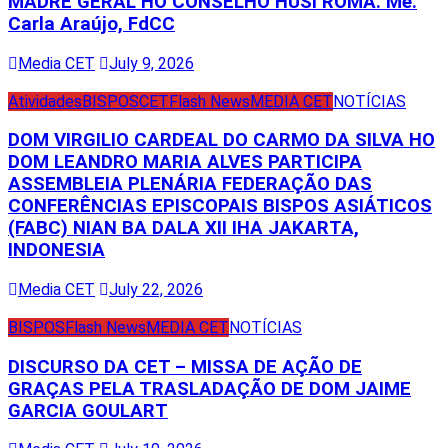
MADRE GERAL HO CONSELHO HUSI ROMA. Me.
Carla Araújo, FdCC
Media CET
July 9, 2026
Atividades
BISPOS
CET
Flash News
MEDIA CET
NOTÍCIAS
DOM VIRGILIO CARDEAL DO CARMO DA SILVA HO
DOM LEANDRO MARIA ALVES PARTICIPA
ASSEMBLEIA PLENÁRIA FEDERAÇÃO DAS
CONFERÊNCIAS EPISCOPAIS BISPOS ASIÁTICOS
(FABC) NIAN BA DALA XII IHA JAKARTA,
INDONESIA
Media CET
July 22, 2026
BISPOS
Flash News
MEDIA CET
NOTÍCIAS
DISCURSO DA CET – MISSA DE AÇÃO DE
GRAÇAS PELA TRASLADAÇÃO DE DOM JAIME
GARCIA GOULART