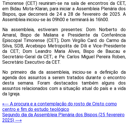
Timorense (CET) reuniram-se na sala de encontros da CET,
em Bidau Mota-Klaran, para iniciar a Assembleia Plenária dos
Bispos, que decorrerá de 24 a 28 de fevereiro de 2025. A
Assembleia iniciou-se às 09h00 e terminará às 16h00.
Na assembleia, estiveram presentes: Dom Norberto do
Amaral, Bispo de Maliana e Presidente da Conferência
Episcopal Timorense (CET); Dom Virgílio Card. do Carmo da
Silva, SDB, Arcebispo Metropolita de Díli e Vice-Presidente
da CET; Dom Leandro Maria Alves, Bispo de Baucau e
Secretário-Geral da CET; e Pe. Carlos Miguel Pereira Roben,
Secretário Executivo da CET.
No primeiro dia da assembleia, iniciou-se a definição da
agenda dos assuntos a serem tratados durante o encontro
desta semana. Foram destacados também alguns dos
assuntos relacionados com a situação atual do país e a vida
da Igreja.
Post
⟵
A procura e a contemplação do rosto de Cristo como
centro e fim do estudo teológico
navigation
Segundo dia da Assembleia Plenária dos Bispos (25 fevereiro
2025)
⟶