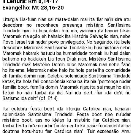
II Leitura: Rm 8,14-17
Evangelho: Mt 28,16-20
Liturgia Lia-fuan nian sai mata-dalan mai ita fiar na’in sira atu
descobre no reconhece presença mistério Santíssima
Trindade nian liu husi dalan rua: ida, wainhira ita hanoin hikas
Maromak nia ação eh hahalok iha História Salvação nian, nebe
Povo Israel sai nudar povo privilegiado. No segundo, ita bele
descobre Maromak Santíssima Trindade liu husi história nebe
Maromak hakarak hatudu ba humanidade tomak liu husi dalan
batismo no haklaken Lia-foun Di’ak nian. Mistério Santíssima
Trindade mak Mistério Domin lolos Maromak nian nebe fahe
ho ita ema. Maromak nebe halo ita hola parte iha comunidade
eh família domin nian. Celebra solenidade Santíssima Trindade
katak, ita hola fali consciência kona ba ita nia “pertença nudar
família boot, família domin Maromak nian; ita sai maun ho alin,
feton ho nán tanba ita iha Na’i ida de’it, fiar ida de’it no
Batismo ida deit” (cf. Ef 4).
Ita celebra festa boot ida liturgia Católica nian, hanaran
solenidade Santíssima Trindade. Festa boot nee nu’udar
mistério boot, aas no kle’an liu mistério fiar Católica nian,
tanba festa ne’e nu’udar fundamento ka base fundamental ba
doutrina hotu-hotu fiar Católica nian”. Tuir expressão Amu