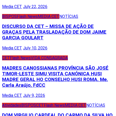
Media CET
July 22, 2026
BISPOS
Flash News
MEDIA CET
NOTÍCIAS
DISCURSO DA CET – MISSA DE AÇÃO DE
GRAÇAS PELA TRASLADAÇÃO DE DOM JAIME
GARCIA GOULART
Media CET
July 10, 2026
CET
Flash News
VIDA CONSAGRADA
MADRES CANOSSIANAS PROVÍNCIA SÃO JOSÉ
TIMOR-LESTE SIMU VISITA CANÓNICA HUSI
MADRE GERAL HO CONSELHO HUSI ROMA. Me.
Carla Araújo, FdCC
Media CET
July 9, 2026
Atividades
BISPOS
CET
Flash News
MEDIA CET
NOTÍCIAS
DOM VIRGILIO CARDEAL DO CARMO DA SILVA HO