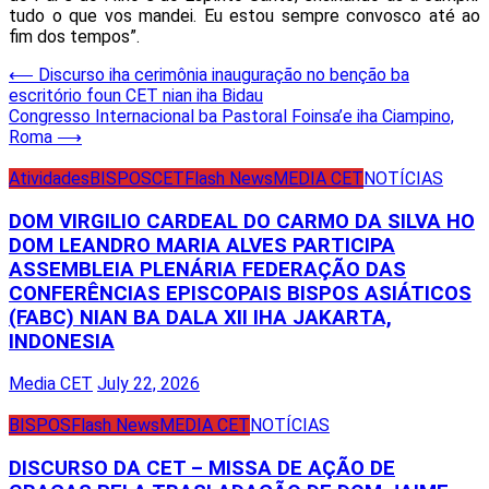
tudo o que vos mandei. Eu estou sempre convosco até ao
fim dos tempos”.
Post
⟵
Discurso iha cerimônia inauguração no benção ba
escritório foun CET nian iha Bidau
navigation
Congresso Internacional ba Pastoral Foinsa’e iha Ciampino,
Roma
⟶
Atividades
BISPOS
CET
Flash News
MEDIA CET
NOTÍCIAS
DOM VIRGILIO CARDEAL DO CARMO DA SILVA HO
DOM LEANDRO MARIA ALVES PARTICIPA
ASSEMBLEIA PLENÁRIA FEDERAÇÃO DAS
CONFERÊNCIAS EPISCOPAIS BISPOS ASIÁTICOS
(FABC) NIAN BA DALA XII IHA JAKARTA,
INDONESIA
Media CET
July 22, 2026
BISPOS
Flash News
MEDIA CET
NOTÍCIAS
DISCURSO DA CET – MISSA DE AÇÃO DE