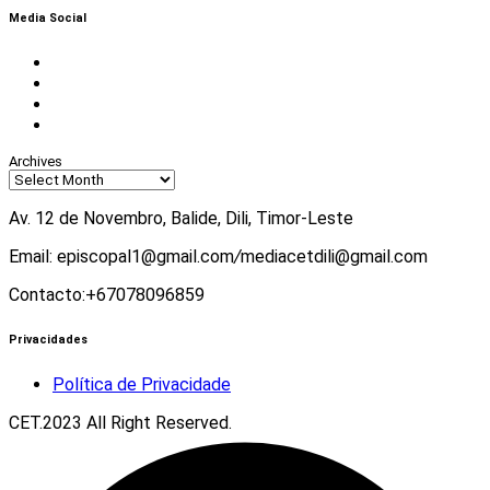
Media Social
Facebook
Instagram
Twitter
Youtube
Archives
Av. 12 de Novembro, Balide, Dili, Timor-Leste
Email: episcopal1@gmail.com
/
mediacetdili@gmail.com
Contacto:+67078096859
Privacidades
Política de Privacidade
CET.2023 All Right Reserved.