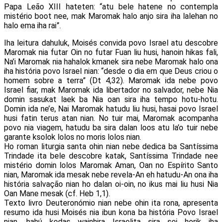
Papa Leão XIII hateten: “atu bele hatene no contempla
mistério boot nee, mak Maromak halo anjo sira iha lalehan no
halo ema iha rai”.
Iha leitura dahuluk, Moisés convida povo Israel atu descobre
Maromak nia futar Oin no futar Fuan liu husi, hanoin hikas fali,
Na’i Maromak nia hahalok kmanek sira nebe Maromak halo ona
iha história povo Israel nian: “desde o dia em que Deus criou o
homem sobre a terra” (Dt 4,32). Maromak ida nebe povo
Israel fiar, mak Maromak ida libertador no salvador, nebe Nia
domin sasukat laek ba Nia oan sira iha tempo hotu-hotu.
Domin ida ne’e, Nai Maromak hatudu liu husi, hasai povo Israel
husi fatin terus atan nian. No tuir mai, Maromak acompanha
povo nia viagem, hatudu ba sira dalan loos atu la’o tuir nebe
garante ksolok lolos no moris lolos nian.
Ho roman liturgia santa ohin nian nebe dedica ba Santíssima
Trindade ita bele descobre katak, Santíssima Trindade nee
mistério domin lolos Maromak Aman, Oan no Espírito Santo
nian, Maromak ida mesak nebe revela-An eh hatudu-An ona iha
história salvação nian ho dalan oi-oin, no ikus mai liu husi Nia
Oan Mane mesak (cf. Heb 1,1).
Texto livro Deuteronómio nian nebe ohin ita rona, apresenta
resumo ida husi Moisés nia ibun kona ba história Povo Israel
nian, hahú kedas wainhira Israelita sira sei horik iha