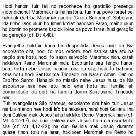
Hodi hanoin tuir fali no reconhece ho gratidão presença
incondicional Maromak nia iha história, tuir mai, povo Israel sei
hakruuk deit ba Maromak nuudar “Único Soberano”; Soberano
ida nebe la’os ukun ho liman kro’at hanesan Faraó, maibe ukun
ho domin no promete ksolok lolós ba povo Israel husi geração
ba geração (cf. Dt 4,40).
Evangelho haktuir kona ba despedida Jesus nian ba Nia
escolante sira, hodi fo mos ordem, hodi haruka sira atu ba
nação sira hotu, hodi fo sasin salvação Maromak nian, katak
haklaken Reino Maromak nian. Escolante sira tengki hanori
buat hotu nebe Jesus hanorin ona ba sira, hodi fo batismo
ema hotu hodi Santíssima Trindade nia Naran: Aman, Oan no
Espírito Santo. Hahalok no missão nebe Jesus husu ba Nia
escolante sira nee atu halo ema hotu sai família eh
comunidade ida deit iha família domin Santíssima Trindade
nian.
Tuir evangelista São Mateus, escolante sira halo tuir Jesus
nia Lia-menon nee hodi la’o ba hakaken, hahú husi Galileia; Iha
duni Galileia mak Jesus hahú haklake Reino Maromak nian (cf.
Mt 4,12-17); iha duni Galileia mak Jesus bolu nia escolante
sira (cf. Mt 4,12-22); iha duni Galileia mak Jesus, durante
quase tinan tolu nia laran, haklaken Maromak nia Reino ho