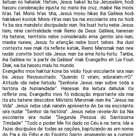
liafuan no hahalok. Hafoin, Jesus hakat liu ba Jerusalém, hodi
hasoru condenação injusta no mate iha cruz, maibé Nia moris
hi’as fali. Moris hi’as tiha, Jesus mosu hikas iha Galileia hodi
haklaken ksolok Moris-Hi’as nian ba nia escolante sira no hodi
fo ba sira mandato discipulado nian. Iha buat hotu nebe Jesus
halo, ninia centralidade mak Reino de Deus. Galileia, hanesan
ita hatene, território nebe considerado ema gentio sira nian,
maske nunee, Jesus fo atenção nebe boot tebes. Iha duni
contexto nee mak ita reflete katak, Reino Maromak nian nee
nudar convite boot ida Jesus nian ba ema hotu-hotu. Tanba,
iha Galileia no ‘a partir da Galileia” mak Evangelho eh Lia-Foun
Diak, sai ba hasoru malu ho mundo.
Evangelho mos haktuir kona ba visão foun escolante sira nian
ba Jesus Ressuscitado: “Quando O viram, adoraram-n’O”.
Atitude ida nebe hatudu “Senhoria Jesus nian sobre toda a
história da humanidade”. Hanesan iha leitura dahuluk ita
reflete ona, Evangelho mos fó indicação importante ida mai
ita atu hatene descobre Mistério Maromak nian iha “Jesus nia
Vida”. Jesus nebe uluk nana’in apresenta-An ba nia escolante
sira nudar “Senhor da história”. Jesus nebe revela-An ba Nia
escolante sira nudar “Segunda Pessoa do Santíssima
Trindade”: “Todo o poder Me foi dado no Céu e na terra. Ide e
fazei discípulos de todas as nações, baptizando-as em nome
do Pai e do Filho e do Espírito Santo, ensinando-as a cumprir