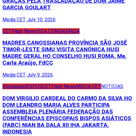
GRAÇAS PELA TRASLADAÇÃO DE DOM JAIME
GARCIA GOULART
Media CET
July 10, 2026
CET
Flash News
VIDA CONSAGRADA
MADRES CANOSSIANAS PROVÍNCIA SÃO JOSÉ
TIMOR-LESTE SIMU VISITA CANÓNICA HUSI
MADRE GERAL HO CONSELHO HUSI ROMA. Me.
Carla Araújo, FdCC
Media CET
July 9, 2026
Atividades
BISPOS
CET
Flash News
MEDIA CET
NOTÍCIAS
DOM VIRGILIO CARDEAL DO CARMO DA SILVA HO
DOM LEANDRO MARIA ALVES PARTICIPA
ASSEMBLEIA PLENÁRIA FEDERAÇÃO DAS
CONFERÊNCIAS EPISCOPAIS BISPOS ASIÁTICOS
(FABC) NIAN BA DALA XII IHA JAKARTA,
INDONESIA