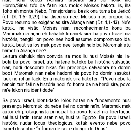
Horeb/Sinai, to’o ba fatin ikus molok Moisés hakotu iis, iha
foho eh monte Nebo, Transjordania, besik ona tama ba Jericó
(cf. Dt 1,6- 3,29). Iha discurso nee, Moisés mos propõe ba
Povo resumo no exigências sira Aliança nian (Dt 4,1-43). Ne’e
katak, iha visão Moisés nian, reconhecimento kona ba
Maromak nia ação eh hahalok kmanek sira iha povo Israel nia
história, tengki lori povo nee hodi assume compromisso ida,
katak, buat sa los mak povo nee tengki halo ba Maromak atu
hametin Aliança nee?
Leitura dahuluk nian convida ita mos liu husi Moisés nia lia-
bolu ba povo Israel, atu hatene hateke ba história salvação
nian, hodi descobre hikas fali presença salvadora no domin
boot Maromak nian nebe hadomi nia povo ho domin sasukat
laek no rohan laek. Ema matenek sira hateten: “Povo nebe la
hanoin tuir fali nia história hodi fo honra ba nia herói sira, povo
ne’e lakon nia identidade”.
Ba povo Israel, identidade lolós hetan nia fundamento husi
presença Maromak ida nebe fiel no domin na’in. Maromak mak
autor eh protagonista principal ba povo Israel nia libertação
sai husi fatin terus atan nian, husi rai Egipto. Ba povo Israel,
história nudar locus theologicus, katak evento nebe povo
Israel descobre “a forma de ser e do agir de Deus”.