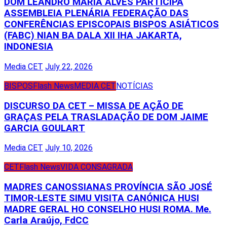
DOM LEANDRO MARIA ALVES PARTICIPA
ASSEMBLEIA PLENÁRIA FEDERAÇÃO DAS
CONFERÊNCIAS EPISCOPAIS BISPOS ASIÁTICOS
(FABC) NIAN BA DALA XII IHA JAKARTA,
INDONESIA
Media CET
July 22, 2026
BISPOS
Flash News
MEDIA CET
NOTÍCIAS
DISCURSO DA CET – MISSA DE AÇÃO DE
GRAÇAS PELA TRASLADAÇÃO DE DOM JAIME
GARCIA GOULART
Media CET
July 10, 2026
CET
Flash News
VIDA CONSAGRADA
MADRES CANOSSIANAS PROVÍNCIA SÃO JOSÉ
TIMOR-LESTE SIMU VISITA CANÓNICA HUSI
MADRE GERAL HO CONSELHO HUSI ROMA. Me.
Carla Araújo, FdCC