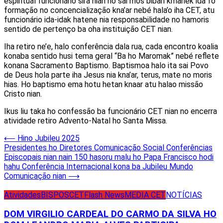
espiritual funcionário sira nian no sai mos biban kmanek ida fo
formação no concencialização kna’ar nebé hala’o iha CET, atu
funcionário ida-idak hatene nia responsabilidade no hamoris
sentido de pertenço ba oha instituição CET nian.
Iha retiro ne’e, halo conferência dala rua, cada encontro koalia
konaba sentido husi tema geral “Ba ho Maromak” nebé reflete
konana Sacramento Baptismo. Baptismoa halo ita sai Povo
de Deus hola parte iha Jesus nia kna’ar, terus, mate no moris
hias. Ho baptismo ema hotu hetan knaar atu halao missão
Cristo nian.
Ikus liu taka ho confessão ba funcionário CET nian no encerra
atividade retiro Advento-Natal ho Santa Missa.
Post
⟵
Hino Jubileu 2025
Presidentes ho Diretores Comunicação Social Conferências
navigation
Episcopais nian nain 150 hasoru malu ho Papa Francisco hodi
hahu Conferência Internacional kona ba Jubileu Mundo
Comunicação nian
⟶
Atividades
BISPOS
CET
Flash News
MEDIA CET
NOTÍCIAS
DOM VIRGILIO CARDEAL DO CARMO DA SILVA HO