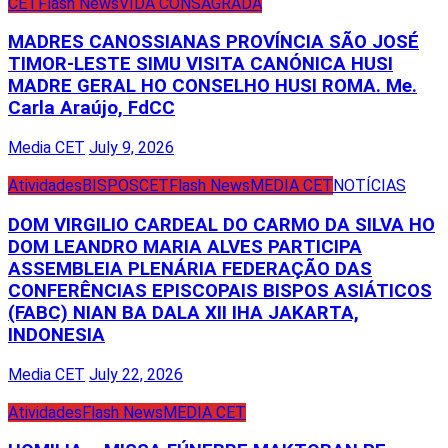
CET
Flash News
VIDA CONSAGRADA
MADRES CANOSSIANAS PROVÍNCIA SÃO JOSÉ
TIMOR-LESTE SIMU VISITA CANÓNICA HUSI
MADRE GERAL HO CONSELHO HUSI ROMA. Me.
Carla Araújo, FdCC
Media CET
July 9, 2026
Atividades
BISPOS
CET
Flash News
MEDIA CET
NOTÍCIAS
DOM VIRGILIO CARDEAL DO CARMO DA SILVA HO
DOM LEANDRO MARIA ALVES PARTICIPA
ASSEMBLEIA PLENÁRIA FEDERAÇÃO DAS
CONFERÊNCIAS EPISCOPAIS BISPOS ASIÁTICOS
(FABC) NIAN BA DALA XII IHA JAKARTA,
INDONESIA
Media CET
July 22, 2026
Atividades
Flash News
MEDIA CET