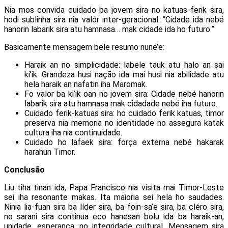
Nia mos convida cuidado ba jovem sira no katuas-ferik sira,
hodi sublinha sira nia valór inter-geracional: “Cidade ida nebé
hanorin labarik sira atu hamnasa… mak cidade ida ho futuro.”
Basicamente mensagem bele resumo nune’e:
Haraik an no simplicidade: labele tauk atu halo an sai
ki’ik. Grandeza husi nação ida mai husi nia abilidade atu
hela haraik an nafatin iha Maromak.
Fo valor ba ki’ik oan no jovem sira: Cidade nebé hanorin
labarik sira atu hamnasa mak cidadade nebé iha futuro.
Cuidado ferik-katuas sira: ho cuidado ferik katuas, timor
preserva nia memoria no identidade no assegura katak
cultura iha nia continuidade.
Cuidado ho lafaek sira: força externa nebé hakarak
harahun Timor.
Conclusão
Liu tiha tinan ida, Papa Francisco nia visita mai Timor-Leste
sei iha resonante makas. Ita maioria sei hela ho saudades.
Ninia lia-fuan sira ba líder sira, ba foin-sa’e sira, ba cléro sira,
no sarani sira continua eco hanesan bolu ida ba haraik-an,
unidade, esperança, no integridade cultural. Mensagem sira