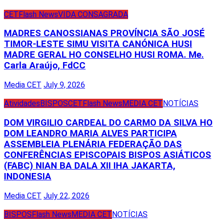
CET
Flash News
VIDA CONSAGRADA
MADRES CANOSSIANAS PROVÍNCIA SÃO JOSÉ
TIMOR-LESTE SIMU VISITA CANÓNICA HUSI
MADRE GERAL HO CONSELHO HUSI ROMA. Me.
Carla Araújo, FdCC
Media CET
July 9, 2026
Atividades
BISPOS
CET
Flash News
MEDIA CET
NOTÍCIAS
DOM VIRGILIO CARDEAL DO CARMO DA SILVA HO
DOM LEANDRO MARIA ALVES PARTICIPA
ASSEMBLEIA PLENÁRIA FEDERAÇÃO DAS
CONFERÊNCIAS EPISCOPAIS BISPOS ASIÁTICOS
(FABC) NIAN BA DALA XII IHA JAKARTA,
INDONESIA
Media CET
July 22, 2026
BISPOS
Flash News
MEDIA CET
NOTÍCIAS