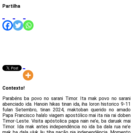
Partilha
Contexto!
Parabéns ba povo no sarani Timor. Ita mak povo no sarani
abenciado ida. Hanoin hikas tinan ida, iha loron historico 9-11
fulan Setembro, tinan 2024, maktoban querido no amado
Papa Francisco hala’o viagem apostólico mai ita nia rai doben
Timor-Leste. Visita apóstolica papa nain ne’e, ba daruak mai
Timor. Ida mak antes independência no ida ba dala rua ne’e
mak ba dala uluk liu tiha nação nia independência. Momento