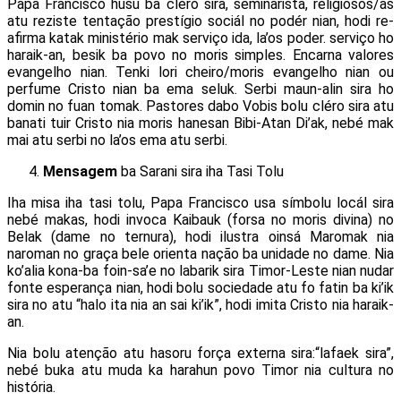
Papa Francisco husu ba cléro sira, seminarista, religiosos/as
atu reziste tentação prestígio sociál no podér nian, hodi re-
afirma katak ministério mak serviço ida, la’os poder. serviço ho
haraik-an, besik ba povo no moris simples. Encarna valores
evangelho nian. Tenki lori cheiro/moris evangelho nian ou
perfume Cristo nian ba ema seluk. Serbi maun-alin sira ho
domin no fuan tomak. Pastores dabo Vobis bolu cléro sira atu
banati tuir Cristo nia moris hanesan Bibi-Atan Di’ak, nebé mak
mai atu serbi no la’os ema atu serbi.
Mensagem
ba Sarani sira iha Tasi Tolu
Iha misa iha tasi tolu, Papa Francisco usa símbolu locál sira
nebé makas, hodi invoca Kaibauk (forsa no moris divina) no
Belak (dame no ternura), hodi ilustra oinsá Maromak nia
naroman no graça bele orienta nação ba unidade no dame. Nia
ko’alia kona-ba foin-sa’e no labarik sira Timor-Leste nian nudar
fonte esperança nian, hodi bolu sociedade atu fo fatin ba ki’ik
sira no atu “halo ita nia an sai ki’ik”, hodi imita Cristo nia haraik-
an.
Nia bolu atenção atu hasoru força externa sira:“lafaek sira”,
nebé buka atu muda ka harahun povo Timor nia cultura no
história.