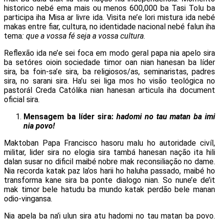
historico nebé ema mais ou menos 600,000 ba Tasi Tolu ba
participa iha Misa ar livre ida. Visita ne’e lori mistura ida nebé
makas entre fiar, cultura, no identidade nacional nebé falun iha
tema
: que a vossa fé seja a vossa cultura
.
Reflexão ida ne’e sei foca em modo geral papa nia apelo sira
ba setóres oioin sociedade timor oan nian hanesan ba líder
sira, ba foin-sa’e sira, ba religiosos/as, seminaristas, padres
sira, no sarani sira. Ha’u sei liga mos ho visão teológica no
pastorál Creda Católika nian hanesan articula iha document
oficial sira.
Mensagem ba líder sira:
hadomi no tau matan ba imi
nia povo!
Maktoban Papa Francisco hasoru malu ho autoridade civíl,
militar, lider sira no elogia sira tambá hanesan nação ita hili
dalan susar no dificil maibé nobre mak reconsiliação no dame.
Nia recorda katak paz la’os harii ho haluha passado, maibé ho
transforma kane sira ba ponte dialogo nian. So nune’e de’it
mak timor bele hatudu ba mundo katak perdão bele manan
odio-vingansa.
Nia apela ba na’i ulun sira atu hadomi no tau matan ba povo.