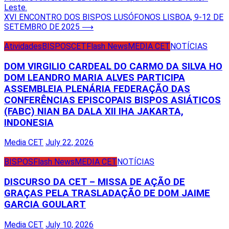
navigation
Leste.
XVI ENCONTRO DOS BISPOS LUSÓFONOS LISBOA, 9-12 DE
SETEMBRO DE 2025
⟶
Atividades
BISPOS
CET
Flash News
MEDIA CET
NOTÍCIAS
DOM VIRGILIO CARDEAL DO CARMO DA SILVA HO
DOM LEANDRO MARIA ALVES PARTICIPA
ASSEMBLEIA PLENÁRIA FEDERAÇÃO DAS
CONFERÊNCIAS EPISCOPAIS BISPOS ASIÁTICOS
(FABC) NIAN BA DALA XII IHA JAKARTA,
INDONESIA
Media CET
July 22, 2026
BISPOS
Flash News
MEDIA CET
NOTÍCIAS
DISCURSO DA CET – MISSA DE AÇÃO DE
GRAÇAS PELA TRASLADAÇÃO DE DOM JAIME
GARCIA GOULART
Media CET
July 10, 2026