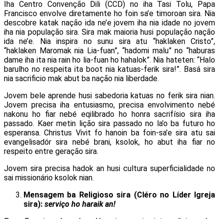
Iha Centro Convenção Dili (CCD) no iha Tasi Tolu, Papa
Francisco envolve diretamente ho foin sa’e timoroan sira. Nia
descobre katak nação ida ne’e jovem iha nia idade no jovem
iha nia população sira. Sira mak maioria husi população nação
ida ne’e. Nia inspira no sunu sira atu “haklaken Cristo”,
“haklaken Maromak nia Lia-fuan”, “hadomi malu” no “haburas
dame iha ita nia rain ho lia-fuan ho hahalok”. Nia hateten: “Halo
barulho no respeita ita boot nia katuas-ferik sira!”. Basá sira
nia sacrificio mak abut ba nação nia liberdade.
Jovem bele aprende husi sabedoria katuas no ferik sira nian.
Jovem precisa iha entusiasmo, precisa envolvimento nebé
nakonu ho fiar nebé eqilibrado ho honra sacrifísio sira iha
passado. Kaer metin lição sira passado no la’o ba futuro ho
esperansa. Christus Vivit fo hanoin ba foin-sa’e sira atu sai
evangelisadór sira nebé brani, ksolok, ho abut iha fiar no
respeito entre geração sira.
Jovem sira precisa hadok an husi cultura superficialidade no
sai missionário ksolok nian.
Mensagem ba Religioso sira (Cléro no Líder Igreja
sira):
serviço ho haraik an!