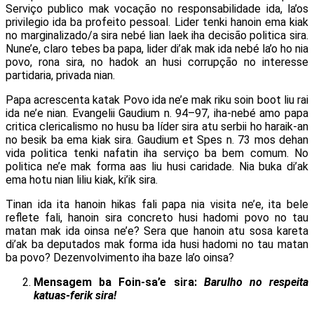
Serviço publico mak vocação no responsabilidade ida, la’os
privilegio ida ba profeito pessoal. Lider tenki hanoin ema kiak
no marginalizado/a sira nebé lian laek iha decisão politica sira.
Nune’e, claro tebes ba papa, lider di’ak mak ida nebé la’o ho nia
povo, rona sira, no hadok an husi corrupção no interesse
partidaria, privada nian.
Papa acrescenta katak Povo ida ne’e mak riku soin boot liu rai
ida ne’e nian. Evangelii Gaudium n. 94–97, iha-nebé amo papa
critica clericalismo no husu ba líder sira atu serbii ho haraik-an
no besik ba ema kiak sira. Gaudium et Spes n. 73 mos dehan
vida politica tenki nafatin iha serviço ba bem comum. No
politica ne’e mak forma aas liu husi caridade. Nia buka di’ak
ema hotu nian liliu kiak, ki’ik sira.
Tinan ida ita hanoin hikas fali papa nia visita ne’e, ita bele
reflete fali, hanoin sira concreto husi hadomi povo no tau
matan mak ida oinsa ne’e? Sera que hanoin atu sosa kareta
di’ak ba deputados mak forma ida husi hadomi no tau matan
ba povo? Dezenvolvimento iha baze la’o oinsa?
Mensagem ba Foin-sa’e sira:
Barulho no respeita
katuas-ferik sira!