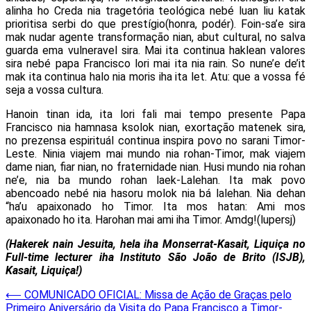
alinha ho Creda nia tragetória teológica nebé luan liu katak
prioritisa serbi do que prestígio(honra, podér). Foin-sa’e sira
mak nudar agente transformação nian, abut cultural, no salva
guarda ema vulneravel sira. Mai ita continua haklean valores
sira nebé papa Francisco lori mai ita nia rain. So nune’e de’it
mak ita continua halo nia moris iha ita let. Atu: que a vossa fé
seja a vossa cultura.
Hanoin tinan ida, ita lori fali mai tempo presente Papa
Francisco nia hamnasa ksolok nian, exortação matenek sira,
no prezensa espirituál continua inspira povo no sarani Timor-
Leste. Ninia viajem mai mundo nia rohan-Timor, mak viajem
dame nian, fiar nian, no fraternidade nian. Husi mundo nia rohan
ne’e, nia ba mundo rohan laek-Lalehan. Ita mak povo
abencoado nebé nia hasoru molok nia bá lalehan. Nia dehan
“ha’u apaixonado ho Timor. Ita mos hatan: Ami mos
apaixonado ho ita. Harohan mai ami iha Timor. Amdg!(lupersj)
(Hakerek nain Jesuita, hela iha Monserrat-Kasait, Liquiça no
Full-time lecturer iha Instituto São João de Brito (ISJB),
Kasait, Liquiça!)
Post
⟵
COMUNICADO OFICIAL: Missa de Ação de Graças pelo
Primeiro Aniversário da Visita do Papa Francisco a Timor-