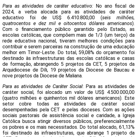
Para as atividades de caráter educativo:
No ano fiscal de
2024, a verba alocada para as atividades de caráter
educativo foi de US$ 6.410.800,00 (
seis milhões,
quatrocentos e dez mil e oitocentos dólares americanos
).
Com o financiamento público garantido pelo Estado, as
escolas católicas, que compõem mais de 1/3 (um terço) da
rede educativa nacional, tiveram melhores condições para
contribuir e serem parceiras na construção de uma educação
melhor em Timor-Leste. Do total, 59,08% do orçamento foi
destinado às infraestruturas das escolas católicas e casas
de formação, abrangendo 5 projetos da CET, 5 projetos da
Arquidiocese de Díli, 19 projetos da Diocese de Baucau e
nove projetos da Diocese de Maliana.
Para as atividades de Caráter Social
: Para as atividades de
caráter social, foi alocado um valor de US$ 4.500.000,00
(quatro milhões e quinhentos mil dólares americanos). Este
setor cobre todas as atividades de caráter social
desempenhadas pela CET e pelas dioceses. Com as ações
sociais pastorais de assistência social e caridade, a Igreja
Católica busca atingir diversos públicos, preferencialmente
os pobres e os mais necessitados. Do total alocado, 61,13%
foi destinado às infraestruturas, que abrange 1 projeto da