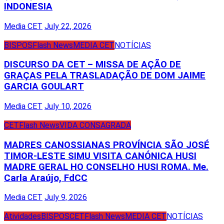
INDONESIA
Media CET
July 22, 2026
BISPOS
Flash News
MEDIA CET
NOTÍCIAS
DISCURSO DA CET – MISSA DE AÇÃO DE
GRAÇAS PELA TRASLADAÇÃO DE DOM JAIME
GARCIA GOULART
Media CET
July 10, 2026
CET
Flash News
VIDA CONSAGRADA
MADRES CANOSSIANAS PROVÍNCIA SÃO JOSÉ
TIMOR-LESTE SIMU VISITA CANÓNICA HUSI
MADRE GERAL HO CONSELHO HUSI ROMA. Me.
Carla Araújo, FdCC
Media CET
July 9, 2026
Atividades
BISPOS
CET
Flash News
MEDIA CET
NOTÍCIAS