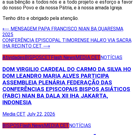
a sua bênção a todos nós e a todo projeto e esforço a favor
do nosso Povo e da nossa Pátria, e à nossa amada Igreja.
Tenho dito e obrigado pela atenção.
Post
⟵
MENSAGEM PAPA FRANCISCO NIAN BA QUARESMA
2025
navigation
CONFERÊNCIA EPISCOPAL TIMORENSE HALA’O VIA SACRA
IHA RECINTO CET
⟶
Atividades
BISPOS
CET
Flash News
MEDIA CET
NOTÍCIAS
DOM VIRGILIO CARDEAL DO CARMO DA SILVA HO
DOM LEANDRO MARIA ALVES PARTICIPA
ASSEMBLEIA PLENÁRIA FEDERAÇÃO DAS
CONFERÊNCIAS EPISCOPAIS BISPOS ASIÁTICOS
(FABC) NIAN BA DALA XII IHA JAKARTA,
INDONESIA
Media CET
July 22, 2026
BISPOS
Flash News
MEDIA CET
NOTÍCIAS