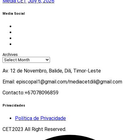
Media CET
July 6, 2026
Media Social
Facebook
Instagram
Twitter
Youtube
Archives
Av. 12 de Novembro, Balide, Dili, Timor-Leste
Email: episcopal1@gmail.com
/
mediacetdili@gmail.com
Contacto:+67078096859
Privacidades
Política de Privacidade
CET.2023 All Right Reserved.