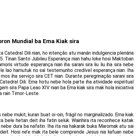
oron Mundial ba Ema Kiak sira
Catedral Dili nian, ho intenção atu manán indulgencia plenária
25. Tinan Santo Jubileu Esperança nian hahu loke hosi Maktoban
is virtude esperança nian iha sarani sira liu liu iha sira nebe
ele lao hamutuk no sai testemunho credível esperança nian. Iha
os iha serviço sira CET nian. Durante peregrinação sarani sira
tedral Dili. Ema hotu nebe hola parte iha atividade espiritual
gem sira Papa Leao XIV nian ba Ema kiak sira mak hola iniciativa
ia rain Timor-Leste.
nebe mukit, kuran buat oi-oin, frágil no marginalizado. Ema kiak
nça bele hetan deit iha fatin seluk. Wainhira ita reconhece katak
nebe dura ba nafatin. Iha ita nia hakarak buka Maromak atu sai
 deit. Hosi ne’e mak ita bele comprende Jesus nia liafuan nebe