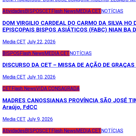
navigation
Atividades
BISPOS
CET
Flash News
MEDIA CET
NOTÍCIAS
DOM VIRGILIO CARDEAL DO CARMO DA SILVA HO
EPISCOPAIS BISPOS ASIÁTICOS (FABC) NIAN BA D
Media CET
July 22, 2026
BISPOS
Flash News
MEDIA CET
NOTÍCIAS
DISCURSO DA CET – MISSA DE AÇÃO DE GRAÇA
Media CET
July 10, 2026
CET
Flash News
VIDA CONSAGRADA
MADRES CANOSSIANAS PROVÍNCIA SÃO JOSÉ TIM
Araújo, FdCC
Media CET
July 9, 2026
Atividades
BISPOS
CET
Flash News
MEDIA CET
NOTÍCIAS