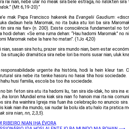
sira rai nian, nebé ular no meak sira bele estraga, no na’okten sira
a’ok.” (Mt 6,19-20).”
ne’e mak Papa Francisco hakerek iha
Evangelii Gaudium
: «dis
ira buka dadaun hela Maromak, no ita buka atu lori ba sira Maro
in sira nia fiar» (n. 200). Existe consciência fundamental no 
arta hodi dehan: «Se ema ruma dehan: “Hau hadomi Maromak” no ni
domi Maromak nebe la hare ho matan”. (1Jo 4,20)
ai nian, sasan sira hotu, prazer sira mundo nian, bem estar econó
 ba situação dramática sira nebe lori ba moris susar nian, uluk k
 responsabilidade urgente iha história, hodi la hein kleur tan
rutural sira nebe ita tenke hasoru no hasai tiha hosi sociedade. 
hahu husi familia, escola ba too iha sociedade.
o bin feton sira atu ita hadomi liu, tan sira ida-idak, ho sira ina 
’e, iha loron Mundial ema kiak sira nian fo hanoin mai ita nia comu
s sira iha wainhira Igreja mia fuan iha celebração no anuncio sira. 
i moris kiak nian iha mundo, sai nudar lia bolu ida atu halo ita prati
 sira nian, nn, 2,3,5
).
RIBEIRO NIAN IHA ÉVORA
ISSIONÁRIO IDA HOSI ALENTEJO BA MUNDO NIA ROHAN
⟶