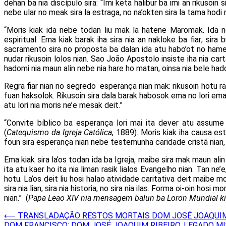
dehan ba nia discípulo sira: “Imi keta halibur ba imi an rikusoin 
nebe ular no meak sira la estraga, no na’okten sira la tama hodi n
“Moris kiak ida nebe todan liu mak la hatene Maromak. Ida 
espiritual. Ema kiak barak iha sira nia an nakloke ba fiar; s
sacramento sira no proposta ba dalan ida atu habo’ot no hamet
nudar rikusoin lolos nian. Sao João Apostolo insiste iha nia c
hadomi nia maun alin nebe nia hare ho matan, oinsa nia bele ha
Regra fiar nian no segredo esperança nian mak: rikusoin hotu r
fuan haksolok. Rikusoin sira dala barak habosok ema no lori ema
atu lori nia moris ne’e mesak deit.”
“Convite bíblico ba esperança lori mai ita dever atu assume
(
Catequismo da Igreja Católica
, 1889). Moris kiak iha causa est
foun sira esperança nian nebe testemunha caridade cristã nian, 
Ema kiak sira la’os todan ida ba Igreja, maibe sira mak maun alin n
ita atu kaer ho ita nia liman rasik lialos Evangelho nian. Tan ne
hotu. La’os deit liu hosi halao atividade caritativa deit maibe mo
sira nia lian, sira nia historia, no sira nia ilas. Forma oi-oin hos
nian.” (
Papa Leao XIV nia mensagem balun ba Loron Mundial kiak
Post
⟵
TRANSLADAÇÃO RESTOS MORTAIS DOM JOSÉ JOAQUIM 
DOM FRANCISCO: DOM JOSÉ JOAQUIM RIBEIRO, LEGADO M