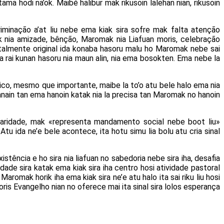
 tama hodi na’ok. Maibé halibur mak rikusoin lalehan nian, rikusoin
criminação a’at liu nebe ema kiak sira sofre mak falta atenção
mak nia amizade, bênção, Maromak nia Liafuan moris, celebração
totalmente original ida konaba hasoru malu ho Maromak nebe sai
a rai kunan hasoru nia maun alin, nia ema bosokten. Ema nebe la
mico, mesmo que importante, maibe la to’o atu bele halo ema nia
nanain tan ema hanoin katak nia la precisa tan Maromak no hanoin
. Caridade, mak «representa mandamento social nebe boot liu»
Atu ida ne’e bele acontece, ita hotu simu lia bolu atu cria sinal
existência e ho sira nia liafuan no sabedoria nebe sira iha, desafia
nidade sira katak ema kiak sira iha centro hosi atividade pastoral
Maromak horik iha ema kiak sira ne’e atu halo ita sai riku liu hosi
ca moris Evangelho nian no oferece mai ita sinal sira lolos esperança