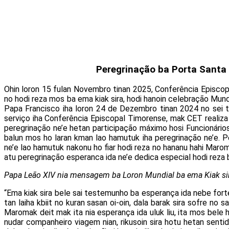
Peregrinação ba Porta Santa 
Ohin loron 15 fulan Novembro tinan 2025, Conferência Episcopa
no hodi reza mos ba ema kiak sira, hodi hanoin celebração Mun
Papa Francisco iha loron 24 de Dezembro tinan 2024 no sei term
serviço iha Conferência Episcopal Timorense, mak CET realiza 
peregrinação ne’e hetan participação máximo hosi Funcionários
balun mos ho laran kman lao hamutuk iha peregrinação ne’e. Pe
ne’e lao hamutuk nakonu ho fiar hodi reza no hananu hahi Maroma
atu peregrinação esperanca ida ne’e dedica especial hodi reza ba
Papa Leão XIV nia mensagem ba Loron Mundial ba ema Kiak s
“Ema kiak sira bele sai testemunho ba esperança ida nebe forte 
tan laiha kbiit no kuran sasan oi-oin, dala barak sira sofre no 
Maromak deit mak ita nia esperança ida uluk liu, ita mos bele
nudar companheiro viagem nian, rikusoin sira hotu hetan senti