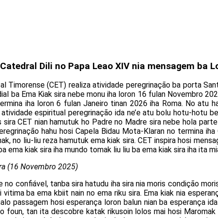
Catedral Dili no Papa Leao XIV nia mensagem ba L
l Timorense (CET) realiza atividade peregrinação ba porta Santa 
dial ba Ema Kiak sira nebe monu iha loron 16 fulan Novembro 20
ina iha loron 6 fulan Janeiro tinan 2026 iha Roma. No atu hamor
atividade espiritual peregrinação ida ne’e atu bolu hotu-hotu b
 sira CET nian hamutuk ho Padre no Madre sira nebe hola parte m
regrinação hahu hosi Capela Bidau Mota-Klaran no termina iha Ca
k, no liu-liu reza hamutuk ema kiak sira. CET inspira hosi mensa
 ema kiak sira iha mundo tomak liu liu ba ema kiak sira iha ita m
ira (16 Novembro 2025)
no confiável, tanba sira hatudu iha sira nia moris condição moris 
sai vitima ba ema kbiit nain no ema riku sira. Ema kiak nia espera
 halo passagem hosi esperança loron balun nian ba esperança ida 
do foun, tan ita descobre katak rikusoin lolos mai hosi Maromak