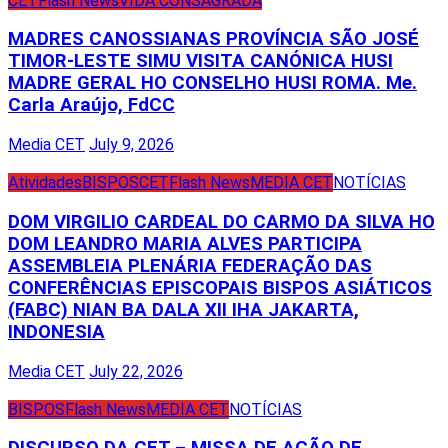
CET
Flash News
VIDA CONSAGRADA
MADRES CANOSSIANAS PROVÍNCIA SÃO JOSÉ
TIMOR-LESTE SIMU VISITA CANÓNICA HUSI
MADRE GERAL HO CONSELHO HUSI ROMA. Me.
Carla Araújo, FdCC
Media CET
July 9, 2026
Atividades
BISPOS
CET
Flash News
MEDIA CET
NOTÍCIAS
DOM VIRGILIO CARDEAL DO CARMO DA SILVA HO
DOM LEANDRO MARIA ALVES PARTICIPA
ASSEMBLEIA PLENÁRIA FEDERAÇÃO DAS
CONFERÊNCIAS EPISCOPAIS BISPOS ASIÁTICOS
(FABC) NIAN BA DALA XII IHA JAKARTA,
INDONESIA
Media CET
July 22, 2026
BISPOS
Flash News
MEDIA CET
NOTÍCIAS