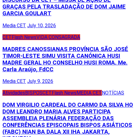
DISCURSO DA CET – MISSA DE AÇÃO DE
GRAÇAS PELA TRASLADAÇÃO DE DOM JAIME
GARCIA GOULART
Media CET
July 10, 2026
CET
Flash News
VIDA CONSAGRADA
MADRES CANOSSIANAS PROVÍNCIA SÃO JOSÉ
TIMOR-LESTE SIMU VISITA CANÓNICA HUSI
MADRE GERAL HO CONSELHO HUSI ROMA. Me.
Carla Araújo, FdCC
Media CET
July 9, 2026
Atividades
BISPOS
CET
Flash News
MEDIA CET
NOTÍCIAS
DOM VIRGILIO CARDEAL DO CARMO DA SILVA HO
DOM LEANDRO MARIA ALVES PARTICIPA
ASSEMBLEIA PLENÁRIA FEDERAÇÃO DAS
CONFERÊNCIAS EPISCOPAIS BISPOS ASIÁTICOS
(FABC) NIAN BA DALA XII IHA JAKARTA,