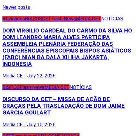
Posts
Newer posts
navigation
Atividades
BISPOS
CET
Flash News
MEDIA CET
NOTÍCIAS
DOM VIRGILIO CARDEAL DO CARMO DA SILVA HO
DOM LEANDRO MARIA ALVES PARTICIPA
ASSEMBLEIA PLENÁRIA FEDERAÇÃO DAS
CONFERÊNCIAS EPISCOPAIS BISPOS ASIÁTICOS
(FABC) NIAN BA DALA XII IHA JAKARTA,
INDONESIA
Media CET
July 22, 2026
BISPOS
Flash News
MEDIA CET
NOTÍCIAS
DISCURSO DA CET – MISSA DE AÇÃO DE
GRAÇAS PELA TRASLADAÇÃO DE DOM JAIME
GARCIA GOULART
Media CET
July 10, 2026