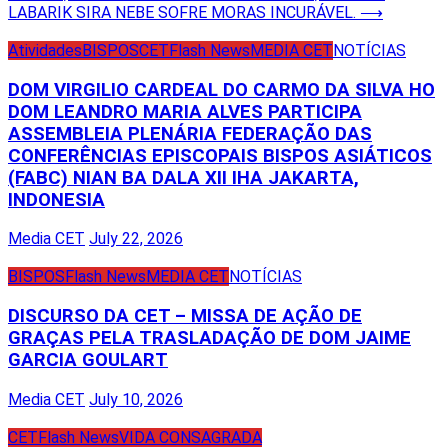
LABARIK SIRA NEBE SOFRE MORAS INCURÁVEL.
⟶
Atividades
BISPOS
CET
Flash News
MEDIA CET
NOTÍCIAS
DOM VIRGILIO CARDEAL DO CARMO DA SILVA HO
DOM LEANDRO MARIA ALVES PARTICIPA
ASSEMBLEIA PLENÁRIA FEDERAÇÃO DAS
CONFERÊNCIAS EPISCOPAIS BISPOS ASIÁTICOS
(FABC) NIAN BA DALA XII IHA JAKARTA,
INDONESIA
Media CET
July 22, 2026
BISPOS
Flash News
MEDIA CET
NOTÍCIAS
DISCURSO DA CET – MISSA DE AÇÃO DE
GRAÇAS PELA TRASLADAÇÃO DE DOM JAIME
GARCIA GOULART
Media CET
July 10, 2026
CET
Flash News
VIDA CONSAGRADA