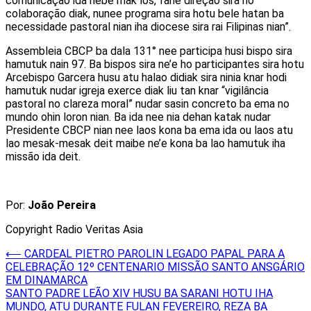
comunicação ida nebé mak los, fahe direção sira no
colaboração diak, nunee programa sira hotu bele hatan ba
necessidade pastoral nian iha diocese sira rai Filipinas nian”.
Assembleia CBCP ba dala 131° nee participa husi bispo sira
hamutuk nain 97. Ba bispos sira ne’e ho participantes sira hotu
Arcebispo Garcera husu atu halao didiak sira ninia knar hodi
hamutuk nudar igreja exerce diak liu tan knar “vigilância
pastoral no clareza moral” nudar sasin concreto ba ema no
mundo ohin loron nian. Ba ida nee nia dehan katak nudar
Presidente CBCP nian nee laos kona ba ema ida ou laos atu
lao mesak-mesak deit maibe ne’e kona ba lao hamutuk iha
missão ida deit.
Por:
João Pereira
Copyright Radio Veritas Asia
Post
⟵
CARDEAL PIETRO PAROLIN LEGADO PAPAL PARA A
CELEBRAÇÃO 12º CENTENARIO MISSÃO SANTO ANSGÁRIO
navigation
EM DINAMARCA
SANTO PADRE LEÃO XIV HUSU BA SARANI HOTU IHA
MUNDO, ATU DURANTE FULAN FEVEREIRO, REZA BA