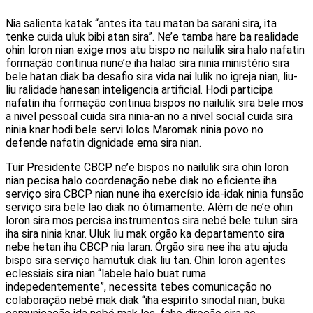
Nia salienta katak “antes ita tau matan ba sarani sira, ita
tenke cuida uluk bibi atan sira”. Ne’e tamba hare ba realidade
ohin loron nian exige mos atu bispo no nailulik sira halo nafatin
formação continua nune’e iha halao sira ninia ministério sira
bele hatan diak ba desafio sira vida nai lulik no igreja nian, liu-
liu ralidade hanesan inteligencia artificial. Hodi participa
nafatin iha formação continua bispos no nailulik sira bele mos
a nivel pessoal cuida sira ninia-an no a nivel social cuida sira
ninia knar hodi bele servi lolos Maromak ninia povo no
defende nafatin dignidade ema sira nian.
Tuir Presidente CBCP ne’e bispos no nailulik sira ohin loron
nian pecisa halo coordenação nebe diak no eficiente iha
serviço sira CBCP nian nune iha exercísio ida-idak ninia funsão
serviço sira bele lao diak no ótimamente. Além de ne’e ohin
loron sira mos percisa instrumentos sira nebé bele tulun sira
iha sira ninia knar. Uluk liu mak orgão ka departamento sira
nebe hetan iha CBCP nia laran. Órgão sira nee iha atu ajuda
bispo sira serviço hamutuk diak liu tan. Ohin loron agentes
eclessiais sira nian “labele halo buat ruma
indepedentemente”, necessita tebes comunicação no
colaboração nebé mak diak “iha espirito sinodal nian, buka