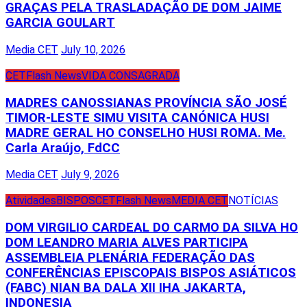
GRAÇAS PELA TRASLADAÇÃO DE DOM JAIME
GARCIA GOULART
Media CET
July 10, 2026
CET
Flash News
VIDA CONSAGRADA
MADRES CANOSSIANAS PROVÍNCIA SÃO JOSÉ
TIMOR-LESTE SIMU VISITA CANÓNICA HUSI
MADRE GERAL HO CONSELHO HUSI ROMA. Me.
Carla Araújo, FdCC
Media CET
July 9, 2026
Atividades
BISPOS
CET
Flash News
MEDIA CET
NOTÍCIAS
DOM VIRGILIO CARDEAL DO CARMO DA SILVA HO
DOM LEANDRO MARIA ALVES PARTICIPA
ASSEMBLEIA PLENÁRIA FEDERAÇÃO DAS
CONFERÊNCIAS EPISCOPAIS BISPOS ASIÁTICOS
(FABC) NIAN BA DALA XII IHA JAKARTA,
INDONESIA