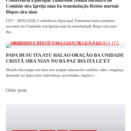
Conferência Episcopal Timorense realiza encontro ho
Comisão sira Igreija nian ba transladação Restos mortais
Bispos sira nian
CET – 28/02/2026, Conferência Episcopal Timorense halao primeiro
encontro ho Comissão sira Igreija nian ba transladação Bispo sira nian
iha…
PAPA HUSU ITA ATU HALAO ORAÇÃO BA UNIDADE
CRISTÃ SIRA NIAN NO BA PAZ IHA ITA LE’ET
Mundo iha tempo sira ikus nee sempre nakonu ho conflito, odio, vingança
desunião no funu entre indivíduos, sociedades, nações e…
Posts
Older posts
navigation