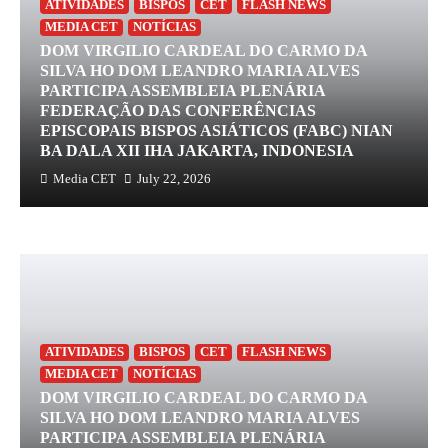
ATIVIDADES
BISPOS
CET
FLASH NEWS
MEDIA CET
NOTÍCIAS
DOM VIRGILIO CARDEAL DO CARMO DA
SILVA HO DOM LEANDRO MARIA ALVES
PARTICIPA ASSEMBLEIA PLENÁRIA
FEDERAÇÃO DAS CONFERÊNCIAS
EPISCOPAIS BISPOS ASIÁTICOS (FABC) NIAN
BA DALA XII IHA JAKARTA, INDONESIA
Media CET
July 22, 2026
ATIVIDADES
BISPOS
CET
FLASH NEWS
MEDIA CET
NOTÍCIAS
DOM VIRGILIO CARDEAL DO CARMO DA
SILVA HO DOM LEANDRO MARIA ALVES
PARTICIPA ASSEMBLEIA PLENÁRIA