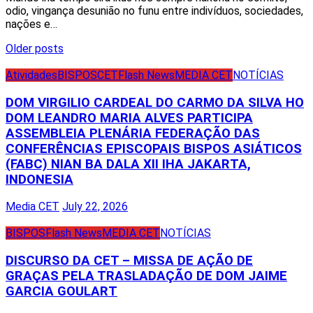
odio, vingança desunião no funu entre indivíduos, sociedades,
nações e…
Posts
Older posts
navigation
Atividades
BISPOS
CET
Flash News
MEDIA CET
NOTÍCIAS
DOM VIRGILIO CARDEAL DO CARMO DA SILVA HO
DOM LEANDRO MARIA ALVES PARTICIPA
ASSEMBLEIA PLENÁRIA FEDERAÇÃO DAS
CONFERÊNCIAS EPISCOPAIS BISPOS ASIÁTICOS
(FABC) NIAN BA DALA XII IHA JAKARTA,
INDONESIA
Media CET
July 22, 2026
BISPOS
Flash News
MEDIA CET
NOTÍCIAS
DISCURSO DA CET – MISSA DE AÇÃO DE
GRAÇAS PELA TRASLADAÇÃO DE DOM JAIME
GARCIA GOULART