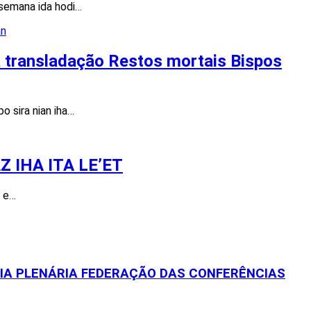
semana ida hodi…
ba transladação Restos mortais Bispos
o sira nian iha…
 IHA ITA LE’ET
s e…
EIA PLENÁRIA FEDERAÇÃO DAS CONFERÊNCIAS