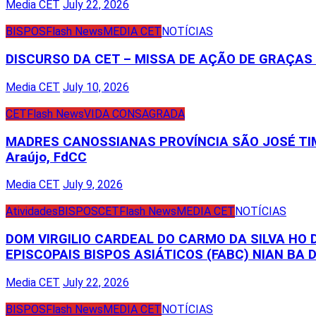
Media CET
July 22, 2026
BISPOS
Flash News
MEDIA CET
NOTÍCIAS
DISCURSO DA CET – MISSA DE AÇÃO DE GRAÇA
Media CET
July 10, 2026
CET
Flash News
VIDA CONSAGRADA
MADRES CANOSSIANAS PROVÍNCIA SÃO JOSÉ TIM
Araújo, FdCC
Media CET
July 9, 2026
Atividades
BISPOS
CET
Flash News
MEDIA CET
NOTÍCIAS
DOM VIRGILIO CARDEAL DO CARMO DA SILVA HO
EPISCOPAIS BISPOS ASIÁTICOS (FABC) NIAN BA D
Media CET
July 22, 2026
BISPOS
Flash News
MEDIA CET
NOTÍCIAS