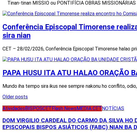
Tinan-tinan MISSIO ou PONTIFÍCIA OBRAS MISSIONÁRIAS (POM
Conferência Episcopal Timorense realiza
sira nian
CET – 28/02/2026, Conferência Episcopal Timorense halao prime
PAPA HUSU ITA ATU HALAO ORAÇÃO BA
Mundo iha tempo sira ikus nee sempre nakonu ho conflito, odio
Posts
Older posts
navigation
Atividades
BISPOS
CET
Flash News
MEDIA CET
NOTÍCIAS
DOM VIRGILIO CARDEAL DO CARMO DA SILVA HO
EPISCOPAIS BISPOS ASIÁTICOS (FABC) NIAN BA D