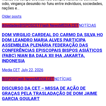
odio, vingança desunião no funu entre indivíduos, sociedades,
nações e…
Posts
Older posts
navigation
Atividades
BISPOS
CET
Flash News
MEDIA CET
NOTÍCIAS
DOM VIRGILIO CARDEAL DO CARMO DA SILVA HO
DOM LEANDRO MARIA ALVES PARTICIPA
ASSEMBLEIA PLENÁRIA FEDERAÇÃO DAS
CONFERÊNCIAS EPISCOPAIS BISPOS ASIÁTICOS
(FABC) NIAN BA DALA XII IHA JAKARTA,
INDONESIA
Media CET
July 22, 2026
BISPOS
Flash News
MEDIA CET
NOTÍCIAS
DISCURSO DA CET – MISSA DE AÇÃO DE
GRAÇAS PELA TRASLADAÇÃO DE DOM JAIME
GARCIA GOULART