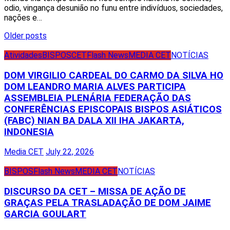
odio, vingança desunião no funu entre indivíduos, sociedades,
nações e…
Posts
Older posts
navigation
Atividades
BISPOS
CET
Flash News
MEDIA CET
NOTÍCIAS
DOM VIRGILIO CARDEAL DO CARMO DA SILVA HO
DOM LEANDRO MARIA ALVES PARTICIPA
ASSEMBLEIA PLENÁRIA FEDERAÇÃO DAS
CONFERÊNCIAS EPISCOPAIS BISPOS ASIÁTICOS
(FABC) NIAN BA DALA XII IHA JAKARTA,
INDONESIA
Media CET
July 22, 2026
BISPOS
Flash News
MEDIA CET
NOTÍCIAS
DISCURSO DA CET – MISSA DE AÇÃO DE
GRAÇAS PELA TRASLADAÇÃO DE DOM JAIME
GARCIA GOULART