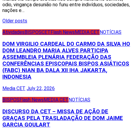
odio, vingança desunião no funu entre indivíduos, sociedades,
nações e…
Posts
Older posts
navigation
Atividades
BISPOS
CET
Flash News
MEDIA CET
NOTÍCIAS
DOM VIRGILIO CARDEAL DO CARMO DA SILVA HO
DOM LEANDRO MARIA ALVES PARTICIPA
ASSEMBLEIA PLENÁRIA FEDERAÇÃO DAS
CONFERÊNCIAS EPISCOPAIS BISPOS ASIÁTICOS
(FABC) NIAN BA DALA XII IHA JAKARTA,
INDONESIA
Media CET
July 22, 2026
BISPOS
Flash News
MEDIA CET
NOTÍCIAS
DISCURSO DA CET – MISSA DE AÇÃO DE
GRAÇAS PELA TRASLADAÇÃO DE DOM JAIME
GARCIA GOULART