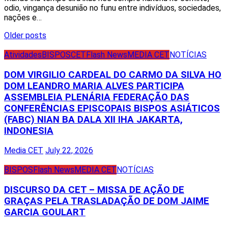
odio, vingança desunião no funu entre indivíduos, sociedades,
nações e…
Posts
Older posts
navigation
Atividades
BISPOS
CET
Flash News
MEDIA CET
NOTÍCIAS
DOM VIRGILIO CARDEAL DO CARMO DA SILVA HO
DOM LEANDRO MARIA ALVES PARTICIPA
ASSEMBLEIA PLENÁRIA FEDERAÇÃO DAS
CONFERÊNCIAS EPISCOPAIS BISPOS ASIÁTICOS
(FABC) NIAN BA DALA XII IHA JAKARTA,
INDONESIA
Media CET
July 22, 2026
BISPOS
Flash News
MEDIA CET
NOTÍCIAS
DISCURSO DA CET – MISSA DE AÇÃO DE
GRAÇAS PELA TRASLADAÇÃO DE DOM JAIME
GARCIA GOULART