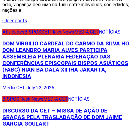
odio, vingança desunião no funu entre indivíduos, sociedades,
nações e…
Posts
Older posts
navigation
Atividades
BISPOS
CET
Flash News
MEDIA CET
NOTÍCIAS
DOM VIRGILIO CARDEAL DO CARMO DA SILVA HO
DOM LEANDRO MARIA ALVES PARTICIPA
ASSEMBLEIA PLENÁRIA FEDERAÇÃO DAS
CONFERÊNCIAS EPISCOPAIS BISPOS ASIÁTICOS
(FABC) NIAN BA DALA XII IHA JAKARTA,
INDONESIA
Media CET
July 22, 2026
BISPOS
Flash News
MEDIA CET
NOTÍCIAS
DISCURSO DA CET – MISSA DE AÇÃO DE
GRAÇAS PELA TRASLADAÇÃO DE DOM JAIME
GARCIA GOULART