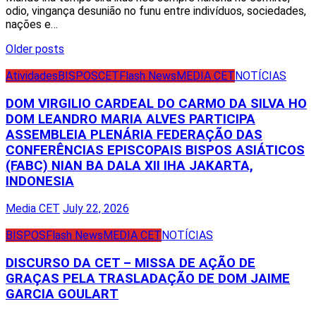
odio, vingança desunião no funu entre indivíduos, sociedades,
nações e…
Posts
Older posts
navigation
Atividades
BISPOS
CET
Flash News
MEDIA CET
NOTÍCIAS
DOM VIRGILIO CARDEAL DO CARMO DA SILVA HO
DOM LEANDRO MARIA ALVES PARTICIPA
ASSEMBLEIA PLENÁRIA FEDERAÇÃO DAS
CONFERÊNCIAS EPISCOPAIS BISPOS ASIÁTICOS
(FABC) NIAN BA DALA XII IHA JAKARTA,
INDONESIA
Media CET
July 22, 2026
BISPOS
Flash News
MEDIA CET
NOTÍCIAS
DISCURSO DA CET – MISSA DE AÇÃO DE
GRAÇAS PELA TRASLADAÇÃO DE DOM JAIME
GARCIA GOULART