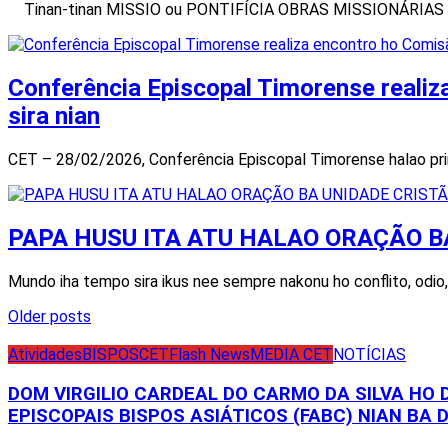
Tinan-tinan MISSIO ou PONTIFÍCIA OBRAS MISSIONÁRIAS (POM
Conferência Episcopal Timorense realiza
sira nian
CET – 28/02/2026, Conferência Episcopal Timorense halao prime
PAPA HUSU ITA ATU HALAO ORAÇÃO BA
Mundo iha tempo sira ikus nee sempre nakonu ho conflito, odio
Posts
Older posts
navigation
Atividades
BISPOS
CET
Flash News
MEDIA CET
NOTÍCIAS
DOM VIRGILIO CARDEAL DO CARMO DA SILVA HO
EPISCOPAIS BISPOS ASIÁTICOS (FABC) NIAN BA D