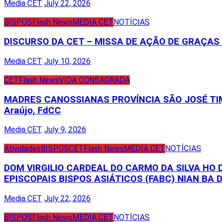
Media CET
July 22, 2026
BISPOS
Flash News
MEDIA CET
NOTÍCIAS
DISCURSO DA CET – MISSA DE AÇÃO DE GRAÇA
Media CET
July 10, 2026
CET
Flash News
VIDA CONSAGRADA
MADRES CANOSSIANAS PROVÍNCIA SÃO JOSÉ TIM
Araújo, FdCC
Media CET
July 9, 2026
Atividades
BISPOS
CET
Flash News
MEDIA CET
NOTÍCIAS
DOM VIRGILIO CARDEAL DO CARMO DA SILVA HO
EPISCOPAIS BISPOS ASIÁTICOS (FABC) NIAN BA D
Media CET
July 22, 2026
BISPOS
Flash News
MEDIA CET
NOTÍCIAS