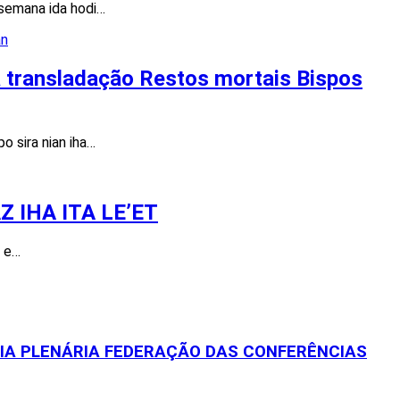
semana ida hodi…
ba transladação Restos mortais Bispos
o sira nian iha…
 IHA ITA LE’ET
s e…
EIA PLENÁRIA FEDERAÇÃO DAS CONFERÊNCIAS